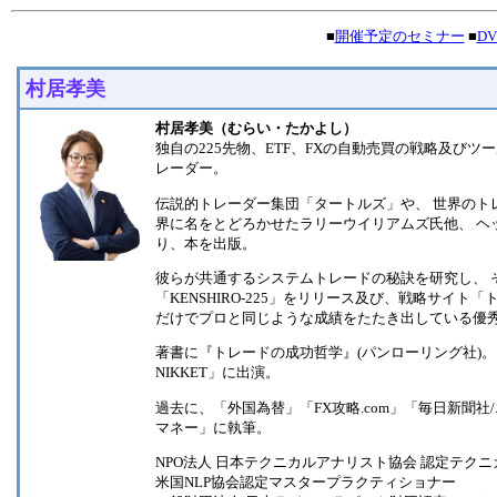
■
開催予定のセミナー
■
D
村居孝美
村居孝美（むらい・たかよし）
独自の225先物、ETF、FXの自動売買の戦略及び
レーダー。
伝説的トレーダー集団「タートルズ」や、 世界のトレー
界に名をとどろかせたラリーウイリアムズ氏他、 ヘ
り、本を出版。
彼らが共通するシステムトレードの秘訣を研究し、 
「KENSHIRO-225」をリリース及び、戦略サイ
だけでプロと同じような成績をたたき出している優
著書に『トレードの成功哲学』(パンローリング社)。
NIKKET」に出演。
過去に、「外国為替」「FX攻略.com」「毎日新聞
マネー」に執筆。
NPO法人 日本テクニカルアナリスト協会 認定テクニカ
米国NLP協会認定マスタープラクティショナー