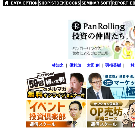
林知之
｜
優利加
｜
太田 創
｜
羽根英樹
｜
村