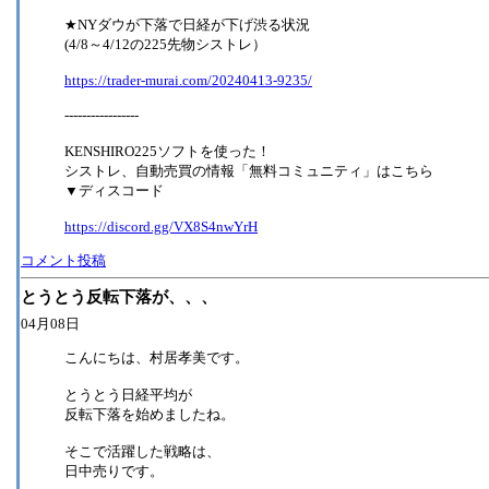
★NYダウが下落で日経が下げ渋る状況
(4/8～4/12の225先物シストレ）
https://trader-murai.com/20240413-9235/
-----------------
KENSHIRO225ソフトを使った！
シストレ、自動売買の情報「無料コミュニティ」はこちら
▼ディスコード
https://discord.gg/VX8S4nwYrH
コメント投稿
とうとう反転下落が、、、
04月08日
こんにちは、村居孝美です。
とうとう日経平均が
反転下落を始めましたね。
そこで活躍した戦略は、
日中売りです。