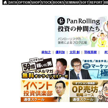
林知之
｜
優利加
｜
太田 創
｜
羽根英樹
｜
村