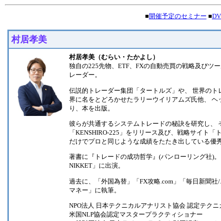
■
開催予定のセミナー
■
D
村居孝美
村居孝美（むらい・たかよし）
独自の225先物、ETF、FXの自動売買の戦略及び
レーダー。
伝説的トレーダー集団「タートルズ」や、 世界のトレー
界に名をとどろかせたラリーウイリアムズ氏他、 ヘ
り、本を出版。
彼らが共通するシステムトレードの秘訣を研究し、 
「KENSHIRO-225」をリリース及び、戦略サイ
だけでプロと同じような成績をたたき出している優
著書に『トレードの成功哲学』(パンローリング社)。
NIKKET」に出演。
過去に、「外国為替」「FX攻略.com」「毎日新聞
マネー」に執筆。
NPO法人 日本テクニカルアナリスト協会 認定テクニカ
米国NLP協会認定マスタープラクティショナー