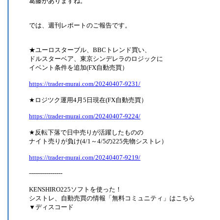
葛藤がありますね。
では、週刊レポートのご報告です。
★ユーロスターブル、BBCトレンド買い、
ドルスターベア、東京シンデレラのロジックに
イベント条件を追加(FX自動売買）
https://trader-murai.com/20240407-9231/
★ロジツク運用4月5日現在(FX自動売買）
https://trader-murai.com/20240407-9224/
★反転下落で日中売りが活躍したものの
ナイト売りが負け(4/1～4/5の225先物シストレ）
https://trader-murai.com/20240407-9219/
-----------------
KENSHIRO225ソフトを使った！
シストレ、自動売買の情報「無料コミュニティ」はこちら
▼ディスコード