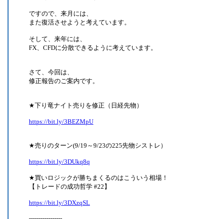
ですので、来月には、
また復活させようと考えています。
そして、来年には、
FX、CFDに分散できるように考えています。
さて、今回は、
修正報告のご案内です。
★下り竜ナイト売りを修正（日経先物）
https://bit.ly/3BEZMpU
★売りのターン(9/19～9/23の225先物シストレ）
https://bit.ly/3DUkq8q
★買いロジックが勝ちまくるのはこういう相場！
【トレードの成功哲学 #22】
https://bit.ly/3DXzqSL
-----------------