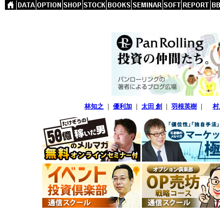
林知之
｜
優利加
｜
太田 創
｜
羽根英樹
｜
村