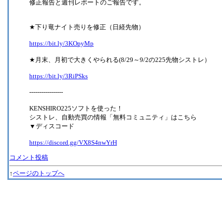
修正報告と週刊レポートのご報告です。
★下り竜ナイト売りを修正（日経先物）
https://bit.ly/3KOpyMp
★月末、月初で大きくやられる(8/29～9/2の225先物シストレ）
https://bit.ly/3RiPSks
-----------------
KENSHIRO225ソフトを使った！
シストレ、自動売買の情報「無料コミュニティ」はこちら
▼ディスコード
https://discord.gg/VX8S4nwYrH
コメント投稿
↑
ページのトップへ