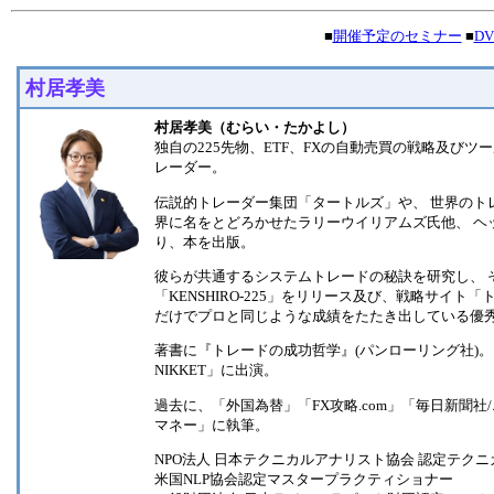
■
開催予定のセミナー
■
D
村居孝美
村居孝美（むらい・たかよし）
独自の225先物、ETF、FXの自動売買の戦略及び
レーダー。
伝説的トレーダー集団「タートルズ」や、 世界のトレー
界に名をとどろかせたラリーウイリアムズ氏他、 ヘ
り、本を出版。
彼らが共通するシステムトレードの秘訣を研究し、 
「KENSHIRO-225」をリリース及び、戦略サイ
だけでプロと同じような成績をたたき出している優
著書に『トレードの成功哲学』(パンローリング社)。
NIKKET」に出演。
過去に、「外国為替」「FX攻略.com」「毎日新聞
マネー」に執筆。
NPO法人 日本テクニカルアナリスト協会 認定テクニカ
米国NLP協会認定マスタープラクティショナー