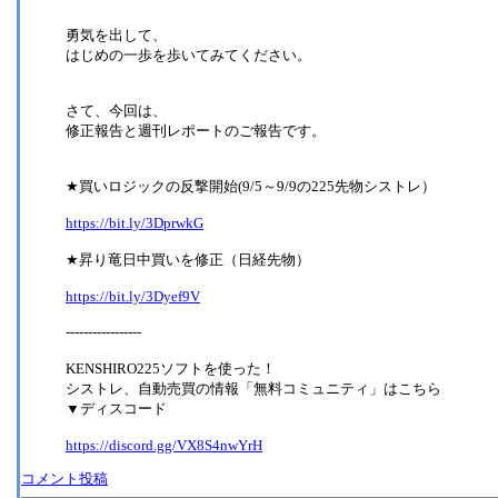
勇気を出して、
はじめの一歩を歩いてみてください。
さて、今回は、
修正報告と週刊レポートのご報告です。
★買いロジックの反撃開始(9/5～9/9の225先物シストレ）
https://bit.ly/3DprwkG
★昇り竜日中買いを修正（日経先物）
https://bit.ly/3Dyef9V
-----------------
KENSHIRO225ソフトを使った！
シストレ、自動売買の情報「無料コミュニティ」はこちら
▼ディスコード
https://discord.gg/VX8S4nwYrH
コメント投稿