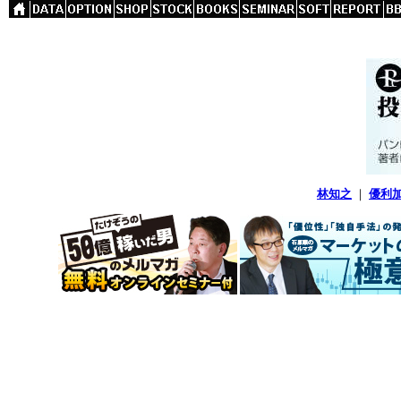
林知之
｜
優利