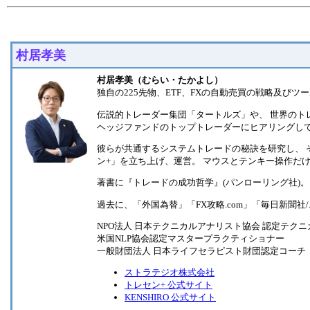
村居孝美
村居孝美（むらい・たかよし）
独自の225先物、ETF、FXの自動売買の戦略及び
伝説的トレーダー集団「タートルズ」や、 世界のトレ
ヘッジファンドのトップトレーダーにヒアリングし
彼らが共通するシステムトレードの秘訣を研究し、 そ
ン+」を立ち上げ、運営。 マウスとテンキー操作だ
著書に『トレードの成功哲学』(パンローリング社)。 
過去に、「外国為替」「FX攻略.com」「毎日新聞
NPO法人 日本テクニカルアナリスト協会 認定テクニカ
米国NLP協会認定マスタープラクティショナー
一般財団法人 日本ライフセラピスト財団認定コーチ
ストラテジオ株式会社
トレセン+ 公式サイト
KENSHIRO 公式サイト