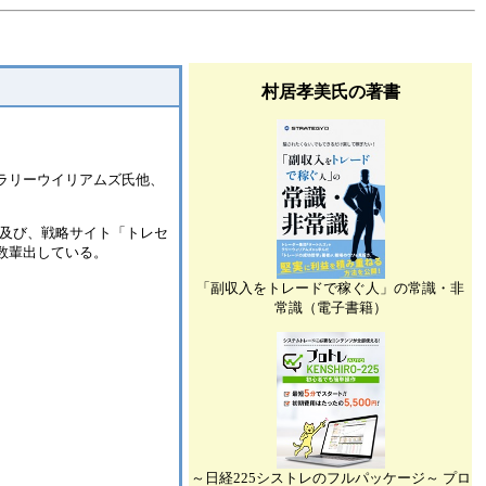
村居孝美氏の著書
たラリーウイリアムズ氏他、
ス及び、戦略サイト「トレセ
数輩出している。
「副収入をトレードで稼ぐ人」の常識・非
常識（電子書籍）
～日経225シストレのフルパッケージ～ プロ