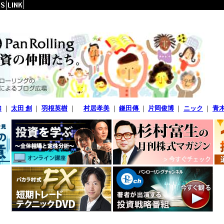
加
｜
太田 創
｜
羽根英樹
｜
村居孝美
｜
鎌田傳
｜
片岡俊博
｜
ニック
｜
青