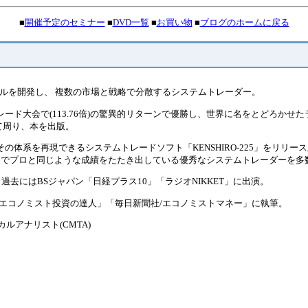
■
開催予定のセミナー
■
DVD一覧
■
お買い物
■
ブログのホームに戻る
ツールを開発し、 複数の市場と戦略で分散するシステムトレーダー。
ード大会で(113.76倍)の驚異的リターンで優勝し、世界に名をとどろかせ
て周り、本を出版。
の体系を再現できるシステムトレードソフト「KENSHIRO-225」をリリー
けでプロと同じような成績をたたき出している優秀なシステムトレーダーを多
過去にはBSジャパン「日経プラス10」「ラジオNIKKET」に出演。
社/エコノミスト投資の達人」「毎日新聞社/エコノミストマネー」に執筆。
ルアナリスト(CMTA)