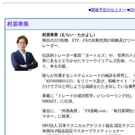
■
開催予定のセミナー
■
D
村居孝美
村居孝美（むらい・たかよし）
独自の225先物、ETF、FXの自動売買の戦略及び
レーダー。
伝説的トレーダー集団「タートルズ」や、 世界のトレー
界に名をとどろかせたラリーウイリアムズ氏他、 ヘ
り、本を出版。
彼らが共通するシステムトレードの秘訣を研究し、 
「KENSHIRO-225」をリリース及び、戦略サイ
だけでプロと同じような成績をたたき出している優
著書に『トレードの成功哲学』(パンローリング社)。
NIKKET」に出演。
過去に、「外国為替」「FX攻略.com」「毎日新聞
マネー」に執筆。
NPO法人 日本テクニカルアナリスト協会 認定テクニカ
米国NLP協会認定マスタープラクティショナー