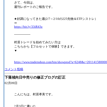
さて、今回は、
週刊レポートのご報告です。
★好調になってきた週(2/7～2/10の225先物＆ETFシストレ）
⇒
https://bit.ly/33iR43z
-----------------
村居トレードを始めてみたい方は
こちらから【フルセットで体験】できます。
▼
https://www.tradersshop.com/bin/showprod?a=6248&c=20114158000
コメント投稿
下落傾向日中売りの修正ブログの訂正
02月09日
こんにちは、村居孝美です。
2月3日に書いた