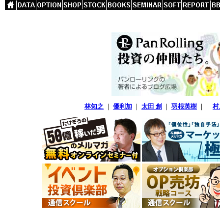
林知之
｜
優利加
｜
太田 創
｜
羽根英樹
｜
村