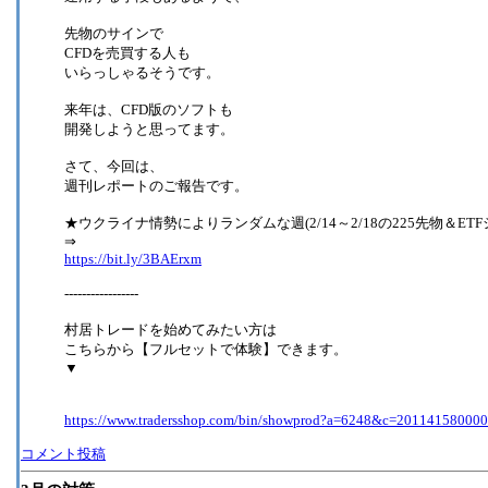
先物のサインで
CFDを売買する人も
いらっしゃるそうです。
来年は、CFD版のソフトも
開発しようと思ってます。
さて、今回は、
週刊レポートのご報告です。
★ウクライナ情勢によりランダムな週(2/14～2/18の225先物＆ET
⇒
https://bit.ly/3BAErxm
-----------------
村居トレードを始めてみたい方は
こちらから【フルセットで体験】できます。
▼
https://www.tradersshop.com/bin/showprod?a=6248&c=20114158000
コメント投稿