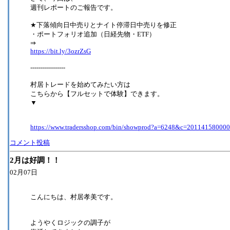
週刊レポートのご報告です。
★下落傾向日中売りとナイト停滞日中売りを修正
・ポートフォリオ追加（日経先物・ETF）
⇒
https://bit.ly/3ozrZsG
-----------------
村居トレードを始めてみたい方は
こちらから【フルセットで体験】できます。
▼
https://www.tradersshop.com/bin/showprod?a=6248&c=20114158000
コメント投稿
2月は好調！！
02月07日
こんにちは、村居孝美です。
ようやくロジックの調子が