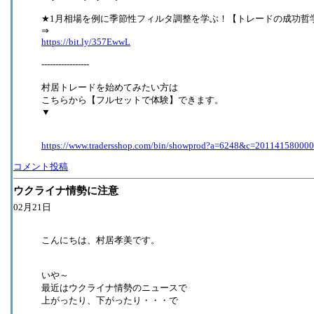
★1月相場を例に季節性フィルタ調整を学ぶ！【トレードの成功哲学
⇒
https://bit.ly/357EwwL
-----------------
村居トレードを始めてみたい方は
こちらから【フルセットで体験】できます。
▼
https://www.tradersshop.com/bin/showprod?a=6248&c=20114158000
コメント投稿
ウクライナ情勢に注意
02月21日
こんにちは、村居孝美です。
いや～
最近はウクライナ情勢のニュースで
上がったり、下がったり・・・で