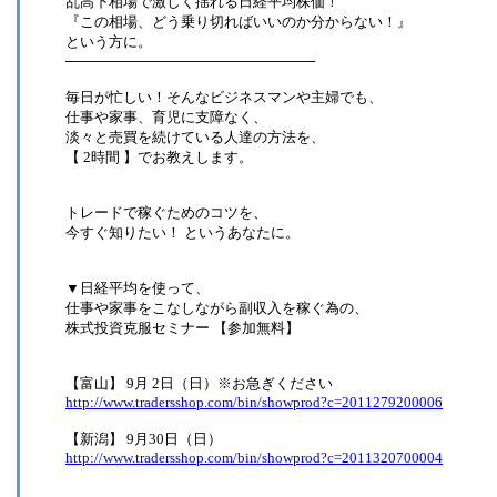
乱高下相場で激しく揺れる日経平均株価！
『この相場、どう乗り切ればいいのか分からない！』
という方に。
─────────────────────────
毎日が忙しい！そんなビジネスマンや主婦でも、
仕事や家事、育児に支障なく、
淡々と売買を続けている人達の方法を、
【 2時間 】でお教えします。
トレードで稼ぐためのコツを、
今すぐ知りたい！ というあなたに。
▼日経平均を使って、
仕事や家事をこなしながら副収入を稼ぐ為の、
株式投資克服セミナー 【参加無料】
【富山】 9月 2日（日）※お急ぎください
http://www.tradersshop.com/bin/showprod?c=2011279200006
【新潟】 9月30日（日）
http://www.tradersshop.com/bin/showprod?c=2011320700004