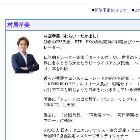
■
開催予定のセミナー
■
D
村居孝美
村居孝美（むらい・たかよし）
独自の225先物、ETF、FXの自動売買の戦略及び
レーダー。
伝説的トレーダー集団「タートルズ」や、 世界のトレー
界に名をとどろかせたラリーウイリアムズ氏他、 ヘ
り、本を出版。
彼らが共通するシステムトレードの秘訣を研究し、 
「KENSHIRO-225」をリリース及び、戦略サイ
だけでプロと同じような成績をたたき出している優
著書に『トレードの成功哲学』(パンローリング社)。
NIKKET」に出演。
過去に、「外国為替」「FX攻略.com」「毎日新聞
マネー」に執筆。
NPO法人 日本テクニカルアナリスト協会 認定テクニカ
米国NLP協会認定マスタープラクティショナー