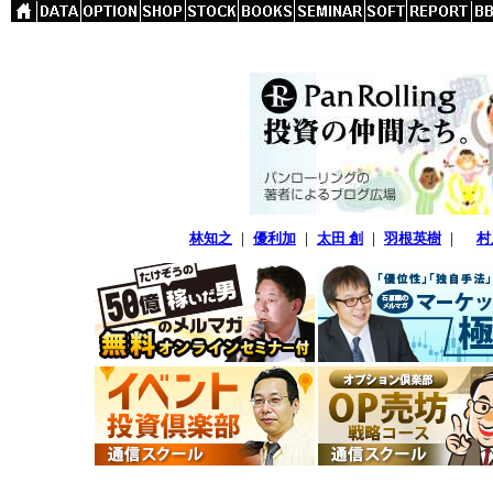
林知之
｜
優利加
｜
太田 創
｜
羽根英樹
｜
村