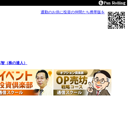
通勤のお供に投資の仲間たち携帯版を
木智（株の達人）