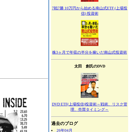
7戦7勝 10万円から始める南山式ETF (上場投
信) 投資術
株3ヶ月で年収の半分を稼いだ南山式投資術
太田 創氏のDVD
DVD ETF(上場投信)投資術～戦術、リスク管
理、売買タイミング～
過去のブログ
26年04月