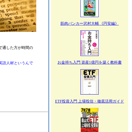
筋肉バンカー沢村大輔 《円安編》
で通した方が時間の
お金持ち入門 資産1億円を築く教科書
英語人材というんで
ETF投資入門 上場投信・徹底活用ガイド