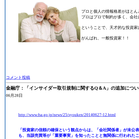
プロと個人の情報格差がほとん
プロはプロで制約が多く、会社
ということで、天才的な投資家は
がんばれ、一般投資家！！
コメント投稿
金融庁：「インサイダー取引規制に関するQ＆A」の追加につい
06月28日
http://www.fsa.go.jp/news/25/syouken/20140627-12.html
「投資家の信頼の確保という観点からは、「会社関係者」が未公
も、当該売買等が「重要事実」を知ったことと無関係に行われた