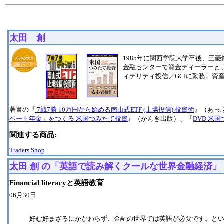
太田 創
1985年に関西学院大学卒後、三
金融センターで資金ディーラーとし
ィデリティ投信／GCIに勤務。資
著書の『
7戦7勝 10万円から始める南山式ETF (上場投信) 投資術
』（あっ
ベート年金」をつくる 米国つみたて投資
』（かんき出版）、『
DVD 米
関連する商品:
Traders Shop
太田 創 の「英語で読み解くクールな世界金融経済」
Financial literacyと英語教育
06月30日
好む好まざるにかかわらず、金融の世界では英語が必要です。と