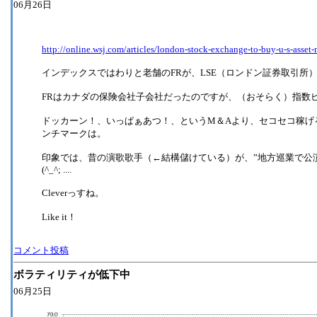
06月26日
http://online.wsj.com/articles/london-stock-exchange-to-buy-u-s-asset
インデックスではわりと老舗のFRが、LSE（ロンドン証券取引所
FRはカナダの保険会社子会社だったのですが、（おそらく）指数ビ
ドッカーン！、いっぱぁあつ！、というM＆Aより、セコセコ稼げ
ンチマークは。
印象では、昔の演歌歌手（←結構儲けている）が、”地方巡業で公演
(^_^; ....
Cleverっすね。
Like it！
コメント投稿
ボラティリティが低下中
06月25日