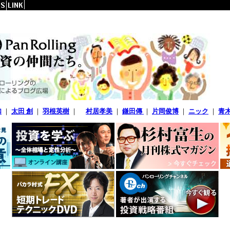
加
｜
太田 創
｜
羽根英樹
｜
村居孝美
｜
鎌田傳
｜
片岡俊博
｜
ニック
｜
青