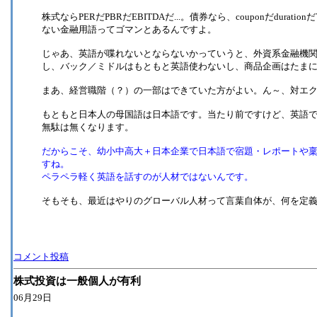
株式ならPERだPBRだEBITDAだ...。債券なら、couponだdura
ない金融用語ってゴマンとあるんですよ。
じゃあ、英語が喋れないとならないかっていうと、外資系金融機
し、バック／ミドルはもともと英語使わないし、商品企画はたま
まあ、経営職階（？）の一部はできていた方がよい。ん～、対エ
もともと日本人の母国語は日本語です。当たり前ですけど、英語
無駄は無くなります。
だからこそ、幼小中高大＋日本企業で日本語で宿題・レポートや
すね。
ペラペラ軽く英語を話すのが人材ではないんです。
そもそも、最近はやりのグローバル人材って言葉自体が、何を定義して
コメント投稿
株式投資は一般個人が有利
06月29日