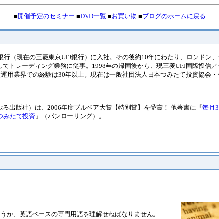
■
開催予定のセミナー
■
DVD一覧
■
お買い物
■
ブログのホームに戻る
菱銀行（現在の三菱東京UFJ銀行）に入社。その後約10年にわたり、ロンドン
てトレーディング業務に従事。1998年の帰国後から、現三菱UFJ国際投信／
産運用業界での経験は30年以上。現在は一般社団法人日本つみたて投資協会・
ぷる出版社）は、2006年度ブルベア大賞【特別賞】を受賞！ 他著書に『
毎月3
国つみたて投資
』（パンローリング）。
いうか、英語ベースの専門用語を理解せねばなりません。