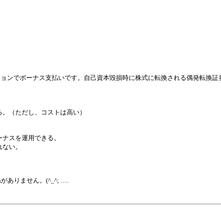
ョンでボーナス支払いです。自己資本毀損時に株式に転換される偶発転換証
る。（ただし、コストは高い）
ーナスを運用できる。
れない。
りません。(^_^; ….