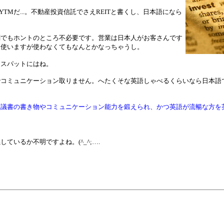
tionだYTMだ...。不動産投資信託でさえREITと書くし、日本語になら
関でもホントのところ不必要です。営業は日本人がお客さんです
に使いますが使わなくてもなんとかなっちゃうし。
クスパットにはね。
でコミュニケーション取りません。へたくそな英語しゃべるくらいなら日本語
稟議書の書き物やコミュニケーション能力を鍛えられ、かつ英語が流暢な方を
いるか不明ですよね。(^_^;….