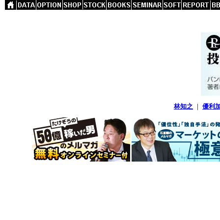
林知之
｜
優利