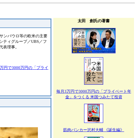
太田 創氏の著書
、サンパウロ等の欧米の主要
シティグループ／UBS／フ
代表理事。
万円で3000万円の「プライ
毎月3万円で3000万円の「プライベート年
金」をつくる 米国つみたて投資
筋肉バンカー沢村大輔 《誕生編》