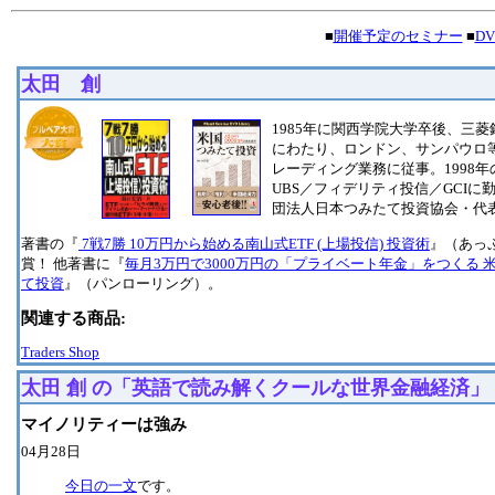
■
開催予定のセミナー
■
D
太田 創
1985年に関西学院大学卒後、三菱
にわたり、ロンドン、サンパウロ
レーディング業務に従事。1998
UBS／フィデリティ投信／GCI
団法人日本つみたて投資協会・代
著書の『
7戦7勝 10万円から始める南山式ETF (上場投信) 投資術
』（あっ
賞！ 他著書に『
毎月3万円で3000万円の「プライベート年金」をつくる 
て投資
』（パンローリング）。
関連する商品:
Traders Shop
太田 創 の「英語で読み解くクールな世界金融経済」
マイノリティーは強み
04月28日
今日の一文
です。