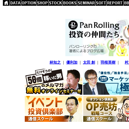
林知之
｜
優利加
｜
太田 創
｜
羽根英樹
｜
村