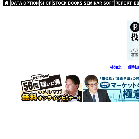
林知之
｜
優利