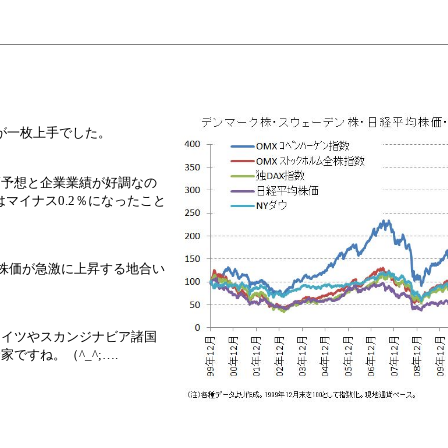
が一枚上手でした。
高予想と企業業績が好調なの
はマイナス0.2％になったこと
と株価が急激に上昇する地合い
ドイツやスカンジナビア諸国
すね。（^_^;….