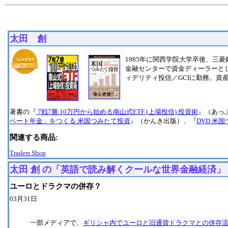
太田 創
1985年に関西学院大学卒後、三
金融センターで資金ディーラーとし
ィデリティ投信／GCIに勤務。資
著書の『
7戦7勝 10万円から始める南山式ETF (上場投信) 投資術
』（あっ
ベート年金」をつくる 米国つみたて投資
』（かんき出版）、『
DVD 米
関連する商品:
Traders Shop
太田 創 の「英語で読み解くクールな世界金融経済」
ユーロとドラクマの併存？
03月31日
一部メディアで、
ギリシャ内でユーロと旧通貨ドラクマとの併存