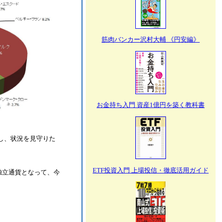
筋肉バンカー沢村大輔 《円安編》
お金持ち入門 資産1億円を築く教科書
し、状況を見守りた
ETF投資入門 上場投信・徹底活用ガイド
独立通貨となって、今