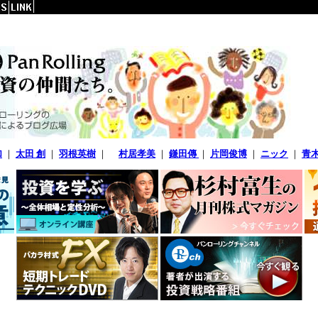
加
｜
太田 創
｜
羽根英樹
｜
村居孝美
｜
鎌田傳
｜
片岡俊博
｜
ニック
｜
青