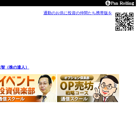
通勤のお供に投資の仲間たち携帯版を
木智（株の達人）