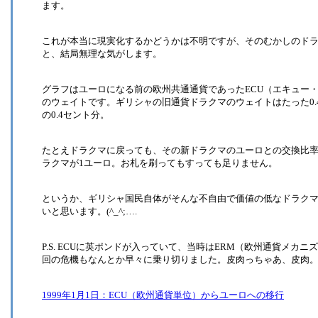
ます。
これが本当に現実化するかどうかは不明ですが、そのむかしのド
と、結局無理な気がします。
グラフはユーロになる前の欧州共通通貨であったECU（エキュー
のウェイトです。ギリシャの旧通貨ドラクマのウェイトはたった0.
の0.4セント分。
たとえドラクマに戻っても、その新ドラクマのユーロとの交換比率
ラクマが1ユーロ。お札を刷ってもすっても足りません。
というか、ギリシャ国民自体がそんな不自由で価値の低なドラク
いと思います。(^_^;….
P.S. ECUに英ポンドが入っていて、当時はERM（欧州通貨メ
回の危機もなんとか早々に乗り切りました。皮肉っちゃあ、皮肉
1999年1月1日：ECU（欧州通貨単位）からユーロへの移行