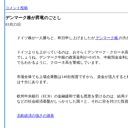
コメント投稿
デンマーク株が昇竜のごとし
03月25日
ドイツ株が一人勝ちと、昨日申し上げましたが
デンマーク株
の方
ドイツよりも上がっているのは、おそらくデンマーク・クローネ
でしょうね。デンマーク中銀の政策金利が+0.05％、中銀預金金利
でもわかるように、クローネ高を警戒しています。
市場全体でも上場企業数は140社程度ですから、資金が流入する
は十分にあります。
欧州中央銀行（ECB）の金融緩和で最も恩恵を受けるのは、結局
などの社会経済基盤がしっかりした国々と、それに目を付けた投資家で
北欧経済の強さの源泉