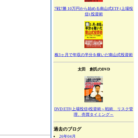
7戦7勝 10万円から始める南山式ETF (上場投
信) 投資術
株3ヶ月で年収の半分を稼いだ南山式投資術
太田 創氏のDVD
DVD ETF(上場投信)投資術～戦術、リスク管
理、売買タイミング～
過去のブログ
26年04月