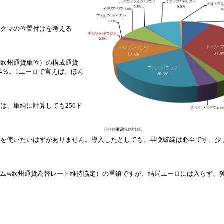
ラクマの位置付けを考える
・欧州通貨単位）の構成通貨
4％。1ユーロで言えば、ほん
は、単純に計算しても250ド
マを使いたいはずがありません。導入したとしても、早晩破綻は必至です。少
カニズム≒欧州通貨為替レート維持協定）の重鎮ですが、結局ユーロには入らず、
。