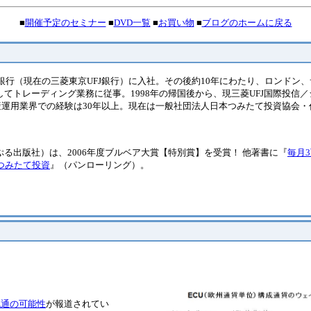
■
開催予定のセミナー
■
DVD一覧
■
お買い物
■
ブログのホームに戻る
菱銀行（現在の三菱東京UFJ銀行）に入社。その後約10年にわたり、ロンドン
てトレーディング業務に従事。1998年の帰国後から、現三菱UFJ国際投信／
産運用業界での経験は30年以上。現在は一般社団法人日本つみたて投資協会・
ぷる出版社）は、2006年度ブルベア大賞【特別賞】を受賞！ 他著書に『
毎月3
国つみたて投資
』（パンローリング）。
流通の可能性
が報道されてい