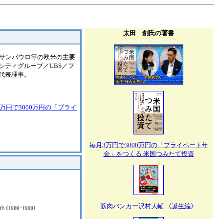
太田 創氏の著書
、サンパウロ等の欧米の主要
シティグループ／UBS／フ
代表理事。
万円で3000万円の「プライ
毎月3万円で3000万円の「プライベート年
金」をつくる 米国つみたて投資
筋肉バンカー沢村大輔 《誕生編》