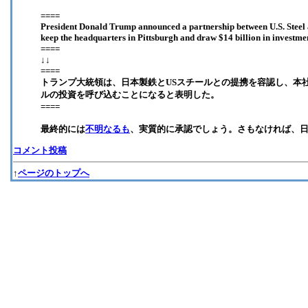
====
President Donald Trump announced a partnership between U.S. Steel 
keep the headquarters in Pittsburgh and draw $14 billion in investm
====
↓↓
====
トランプ大統領は、日本製鉄とUSスチールとの提携を容認し、本社
ルの投資を呼び込むことになると表明した。
====
最終的には
不明なるも
、実質的に承認でしょう。さもなければ、
コメント投稿
↑
ページのトップへ