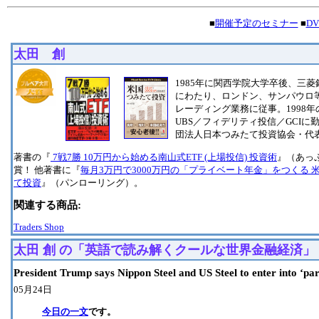
■
開催予定のセミナー
■
D
太田 創
1985年に関西学院大学卒後、三菱
にわたり、ロンドン、サンパウロ
レーディング業務に従事。1998
UBS／フィデリティ投信／GCI
団法人日本つみたて投資協会・代
著書の『
7戦7勝 10万円から始める南山式ETF (上場投信) 投資術
』（あっ
賞！ 他著書に『
毎月3万円で3000万円の「プライベート年金」をつくる 
て投資
』（パンローリング）。
関連する商品:
Traders Shop
太田 創 の「英語で読み解くクールな世界金融経済」
President Trump says Nippon Steel and US Steel to enter into ‘par
05月24日
今日の一文
です。