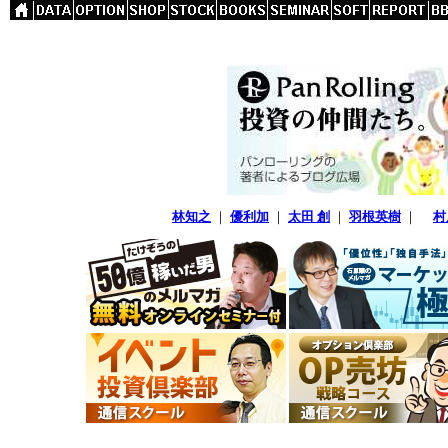
林知之
｜
優利加
｜
太田 創
｜
羽根英樹
｜
村