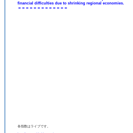
financial difficulties due to shrinking regional economies.
＝＝＝＝＝＝＝＝＝＝＝＝＝
各指数はライブです。