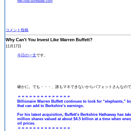
http://ota-worldwide.com/
コメント投稿
Why Can't You Invest Like Warren Buffett?
11月17日
今日の一文
です。
確かに。でも・・・、誰もマネできないからバフェットさんなの
＝＝＝＝＝＝＝＝＝＝＝＝＝＝
Billionaire Warren Buffett continues to look for “elephants,” b
that can add to Berkshire’s earnings.
For his latest acquisition, Buffett's Berkshire Hathaway has tak
million shares valued at about $4.5 billion at a time when ene
oil prices.
＝＝＝＝＝＝＝＝＝＝＝＝＝＝