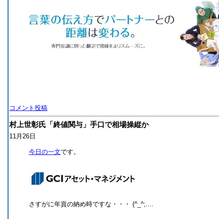
コメント投稿
村上世彰氏「終値関与」手口で相場操縦か
11月26日
今日の一文
です。
さすがに年貢の納め時ですな・・・ (^_^;....