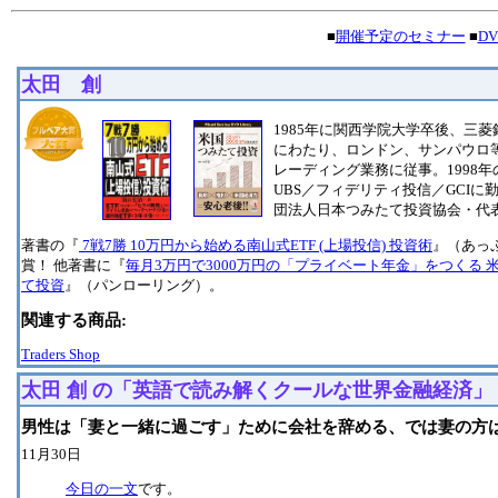
■
開催予定のセミナー
■
D
太田 創
1985年に関西学院大学卒後、三菱
にわたり、ロンドン、サンパウロ
レーディング業務に従事。1998
UBS／フィデリティ投信／GCI
団法人日本つみたて投資協会・代
著書の『
7戦7勝 10万円から始める南山式ETF (上場投信) 投資術
』（あっ
賞！ 他著書に『
毎月3万円で3000万円の「プライベート年金」をつくる 
て投資
』（パンローリング）。
関連する商品:
Traders Shop
太田 創 の「英語で読み解くクールな世界金融経済」
男性は「妻と一緒に過ごす」ために会社を辞める、では妻の方
11月30日
今日の一文
です。