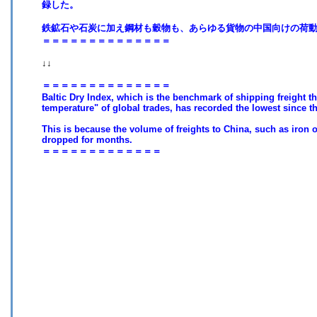
録した。
鉄鉱石や石炭に加え鋼材も穀物も、あらゆる貨物の中国向けの荷
＝＝＝＝＝＝＝＝＝＝＝＝＝＝
↓↓
＝＝＝＝＝＝＝＝＝＝＝＝＝＝
Baltic Dry Index, which is the benchmark of shipping freight t
temperature" of global trades, has recorded the lowest since t
This is because the volume of freights to China, such as iron o
dropped for months.
＝＝＝＝＝＝＝＝＝＝＝＝＝