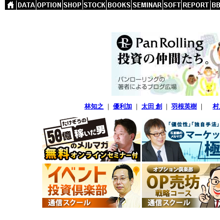
林知之
｜
優利加
｜
太田 創
｜
羽根英樹
｜
村