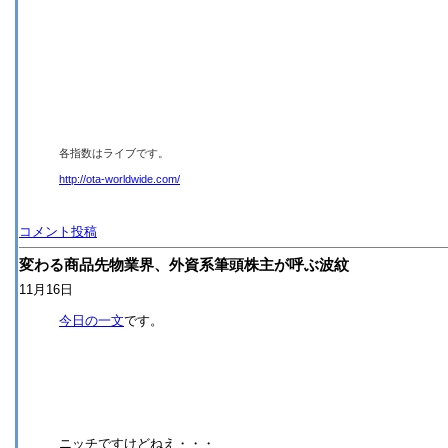
各指数はライブです。
http://ota-worldwide.com/
コメント投稿
変わる商品先物業界、外資系筆頭株主が呼ぶ波紋
11月16日
今日の一文
です。
ニッチですけどねえ・・・