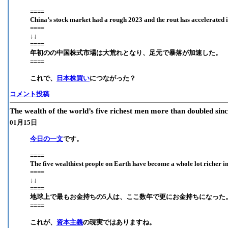
====
China’s stock market had a rough 2023 and the rout has accelerated in
====
↓↓
====
年初のの中国株式市場は大荒れとなり、足元で暴落が加速した。
====
これで、
日本株買い
につながった？
コメント投稿
The wealth of the world’s five richest men more than doubled sin
01月15日
今日の一文
です。
====
The five wealthiest people on Earth have become a whole lot richer in
====
↓↓
====
地球上で最もお金持ちの5人は、ここ数年で更にお金持ちになった
====
これが、
資本主義
の現実ではありますね。