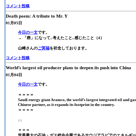
コメント投稿
Death poem: A tribute to Mr. Y
01月05日
今日の一文
です。
→ 「癌」になって､考えたこと､感じたこと（4）
山崎さんの
ご冥福
を祈念しております。
コメント投稿
World’s largest oil producer plans to deepen its push into China
01月04日
今日の一文
です。
＝＝＝＝
Saudi energy giant Aramco, the world’s largest integrated oil and gas 
Chinese partner, as it expands its footprint in the country.
＝＝＝＝
↓↓
＝＝＝
世界最大の石油・ガス総合企業であるサウジアラビアのエネルギ