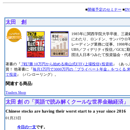
■
開催予定のセミナー
■
D
太田 創
1985年に関西学院大学卒後、三菱
にわたり、ロンドン、サンパウロ
レーディング業務に従事。1998
UBS／フィデリティ投信／GCI
団法人日本つみたて投資協会・代
著書の『
7戦7勝 10万円から始める南山式ETF (上場投信) 投資術
』（あっ
賞！ 他著書に『
毎月3万円で3000万円の「プライベート年金」をつくる 
て投資
』（パンローリング）。
関連する商品:
Traders Shop
太田 創 の「英語で読み解くクールな世界金融経済」
Chinese stocks are having their worst start to a year since 2016
01月23日
今日の一文
です。