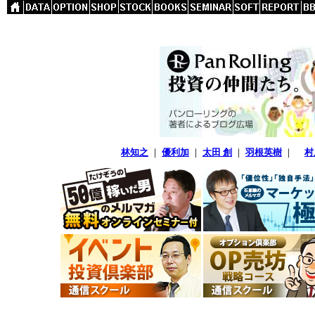
林知之
｜
優利加
｜
太田 創
｜
羽根英樹
｜
村