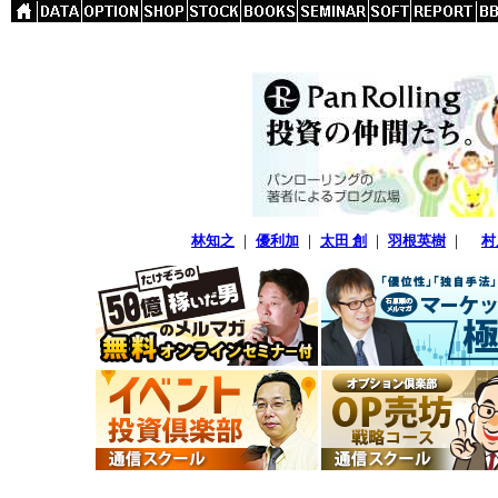
林知之
｜
優利加
｜
太田 創
｜
羽根英樹
｜
村