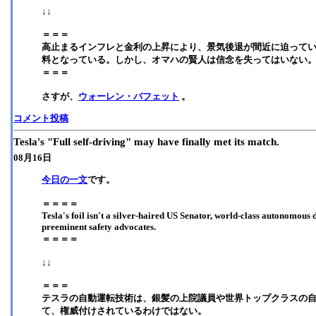
↓↓
＝＝＝
高止まるインフレと金利の上昇により、景気後退が間近に迫って
料となっている。しかし、オマハの賢人は信念を失ってはいない
＝＝＝
さすが、
ウォーレン・バフェット
。
コメント投稿
Tesla's "Full self-driving" may have finally met its match.
08月16日
今日の一文
です。
＝＝＝＝
Tesla's foil isn't a silver-haired US Senator, world-class autonomous 
preeminent safety advocates.
＝＝＝＝
↓↓
＝＝＝
テスラの自動運転技術は、銀髪の上院議員や世界トップクラスの
て、権威付けされているわけではない。