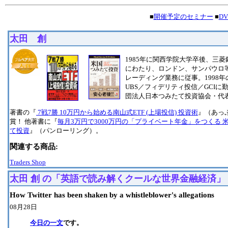
■
開催予定のセミナー
■
D
太田 創
1985年に関西学院大学卒後、三菱
にわたり、ロンドン、サンパウロ
レーディング業務に従事。1998
UBS／フィデリティ投信／GCI
団法人日本つみたて投資協会・代
著書の『
7戦7勝 10万円から始める南山式ETF (上場投信) 投資術
』（あっ
賞！ 他著書に『
毎月3万円で3000万円の「プライベート年金」をつくる 
て投資
』（パンローリング）。
関連する商品:
Traders Shop
太田 創 の「英語で読み解くクールな世界金融経済」
How Twitter has been shaken by a whistleblower's allegations
08月28日
今日の一文
です。