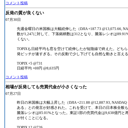
コメント投稿
反発の質が良くない
07月30日
先週金曜日の米国株は大幅続伸した（DJIA +187.73 @13,075.66
数が1,247に対して、下落銘柄数は312となり、騰落レシオは89
くない。
TOPIXも日経平均も窓を空けて続伸したが短陰線で終えた。どち
発ピッチが速すぎる。その反動で少し下げても自然な動きと言え
TOPIX +5 @731
日経平均 +69円 @8,635円
コメント投稿
相場が反発しても売買代金が小さくなった
07月27日
昨日の米国株は大幅上昇した（DJIA +211.88 @12,887.93, N
ある」との発言が好感された。これを受けて、本日の日本株全般も反
騰落レシオは85.01%となった。東証1部の売買代金は9,638
が付くことになる。
TOPIX 12 @726