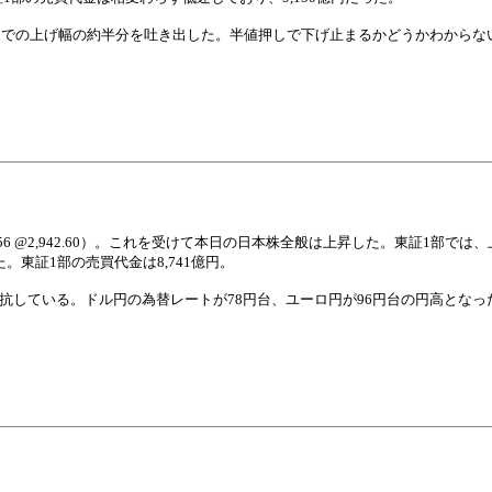
高値までの上げ幅の約半分を吐き出した。半値押しで下げ止まるかどうかわから
AQ +32.56 @2,942.60）。これを受けて本日の日本株全般は上昇した。東証1部では
た。東証1部の売買代金は8,741億円。
拮抗している。ドル円の為替レートが78円台、ユーロ円が96円台の円高とな