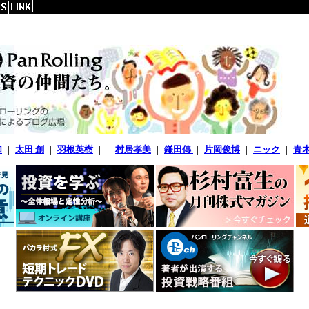
加
｜
太田 創
｜
羽根英樹
｜
村居孝美
｜
鎌田傳
｜
片岡俊博
｜
ニック
｜
青