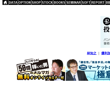
林知之
｜
優利