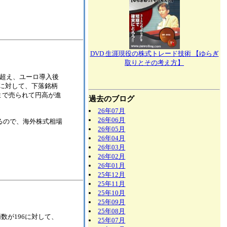
DVD 生涯現役の株式トレード技術 【ゆらぎ
取りとその考え方】
.3%を超え、ユーロ導入後
に対して、下落銘柄
ばまで売られて円高が進
過去のブログ
26年07月
26年06月
るので、海外株式相場
26年05月
26年04月
26年03月
26年02月
26年01月
25年12月
25年11月
25年10月
25年09月
25年08月
銘柄数が196に対して、
25年07月