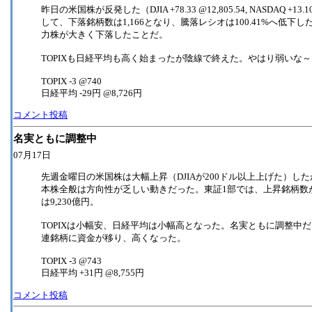
昨日の米国株が反発した（DJIA +78.33 @12,805.54, NASD
して、下落銘柄数は1,166となり、騰落レシオは100.41%へ低
力株が大きく下落したことだ。
TOPIXも日経平均も高く始まったが陰線で終えた。やはり弱いな～
TOPIX -3 @740
日経平均 -29円 @8,726円
コメント投稿
名実ともに調整中
07月17日
先週金曜日の米国株は大幅上昇（DJIAが200ドル以上上げた）したが、昨日は反落し
本株全般は方向性が乏しい動きだった。東証1部では、上昇銘柄数が50
は9,230億円。
TOPIXは小幅安、日経平均は小幅高となった。名実ともに調整中
連銘柄に資金が移り、高くなった。
TOPIX -3 @743
日経平均 +31円 @8,755円
コメント投稿