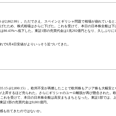
DAQ -27.16 @2,862.99）。ただでさえ、スペインとギリシャ問題で相場が崩れて
げたため、株式相場はさらに下げた。これを受けて、本日の日本株全般は下
オは86.43%へ低下した。東証1部の売買代金は1兆292億円となり、久しぶり
これで6月4日安値がよりいっそう近づいてきた。
ASDAQ -35.15 @2,890.15）。欧州不安が再燃したことで欧州株もアジア株も大
利回りが上昇するほど売られた。さらにギリシャのユーロ離脱が再び懸念された。
これを受けて、本日の日本株全般は高安まちまちとなった。東証1部では、上昇
東証1部の売買代金は9,001億円。
ろ感も出てきたのではないか。