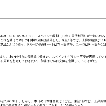
 NASDAQ -40.60 @2,925.30）。スペインの長期（10年）国債利回りが一時7
これを受けて本日の日本株全般は続落した。東証1部では、上昇銘柄数が111
売買代金は8,126億円。ドル円の為替レートは78円台前半、ユーロは94円台半
て始まり、上ひげ付きの長陰線で終えた。スペインやギリシャ不安が再燃してい
る局面を想定しておきたい。市場は6月4日安値を意識しているはずだ。
AQ +23.30 @2,965.90）。しかし、本日の日本株全般は下げた。東証1部では、上昇
東証1部の売買代金は相変わらず低迷しており、9,150億円だった。