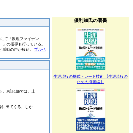
優利加氏の著書
院にて「数理ファイナン
）」の指導も行っている。
々と感動の声が殺到。
ブルベ
生涯現役の株式トレード技術 【生涯現役の
ための海図編】
続伸した。東証1部では、上
降に出てくる。しか