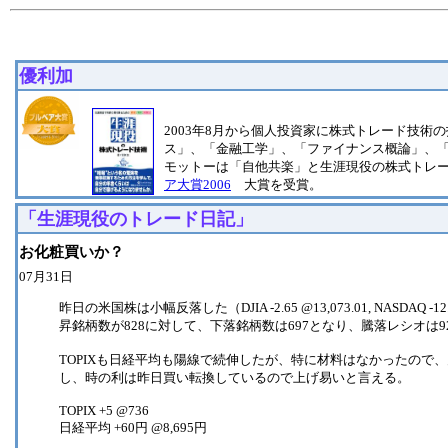
優利加
2003年8月から個人投資家に株式トレード技術
ス」、「金融工学」、「ファイナンス概論」、
モットーは「自他共楽」と生涯現役の株式トレ
ア大賞2006
大賞を受賞。
「生涯現役のトレード日記」
お化粧買いか？
07月31日
昨日の米国株は小幅反落した（DJIA -2.65 @13,073.01, NA
昇銘柄数が828に対して、下落銘柄数は697となり、騰落レシオは9
TOPIXも日経平均も陽線で続伸したが、特に材料はなかったの
し、時の利は昨日買い転換しているので上げ易いと言える。
TOPIX +5 @736
日経平均 +60円 @8,695円