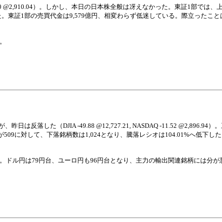
AQ +13.10 @2,910.04）。しかし、本日の日本株全般は冴えなかった。東証1部では
下した。東証1部の売買代金は9,579億円、相変わらず低迷している。際立ったこ
。
た（DJIA -49.88 @12,727.21, NASDAQ -11.52 @2,896.
9に対して、下落銘柄数は1,024となり、騰落レシオは104.01%へ低下し
だ。ドル円は79円台、ユーロ円も96円台となり、主力の輸出関連銘柄には分