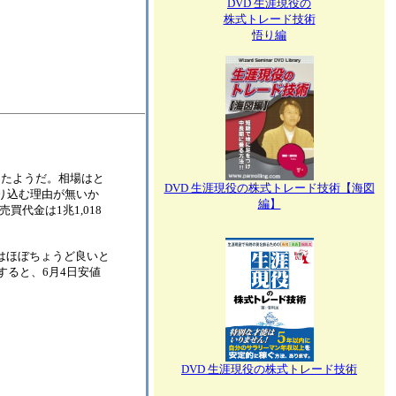
DVD 生涯現役の
株式トレード技術
悟り編
まず飽きたようだ。相場はと
DVD 生涯現役の株式トレード技術【海図
り込む理由が無いか
編】
買代金は1兆1,018
にはほぼちょうど良いと
すると、6月4日安値
DVD 生涯現役の株式トレード技術