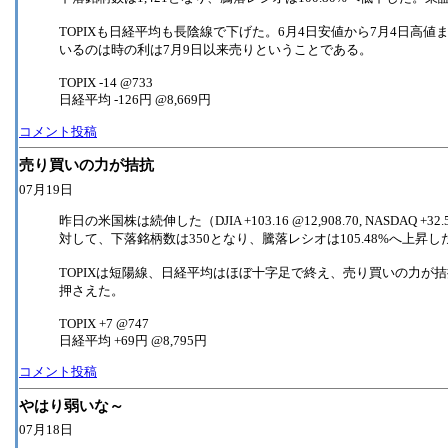
TOPIXも日経平均も長陰線で下げた。6月4日安値から7月4日
いるのは時の利は7月9日以来売りということである。
TOPIX -14 @733
日経平均 -126円 @8,669円
コメント投稿
売り買いの力が拮抗
07月19日
昨日の米国株は続伸した（DJIA +103.16 @12,908.70, NASD
対して、下落銘柄数は350となり、騰落レシオは105.48%へ上昇し
TOPIXは短陽線、日経平均はほぼ十字足で終え、売り買いの力が
押さえた。
TOPIX +7 @747
日経平均 +69円 @8,795円
コメント投稿
やはり弱いな～
07月18日