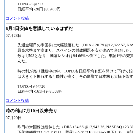
TOPIX -3 @717
日経平均 -20円 @8,488円
コメント投稿
6月4日安値を意識しているはずだ
07月23日
先週金曜日の米国株は大幅続落した（DJIA -120.79 @12,822.57,
最高水準まで高まり、スペインの財政問題不安が改めて台頭した。
数は1,503となり、騰落レシオは94.66%へ低下した。東証1部の
んだ。
時の利が売り継続中の中、TOPIXも日経平均も窓を開けて下げ
は大きく下振れする可能性が高く、その影響で日本株も大幅下落す
TOPIX -19 @720
日経平均 -161円 @8,508円
コメント投稿
時の利は7月10日以来売り
07月20日
昨日の米国株は続伸した（DJIA +34.66 @12,943.36, NASD
下落銘柄数は1,421となり、騰落レシオは100.80%へ低下した。