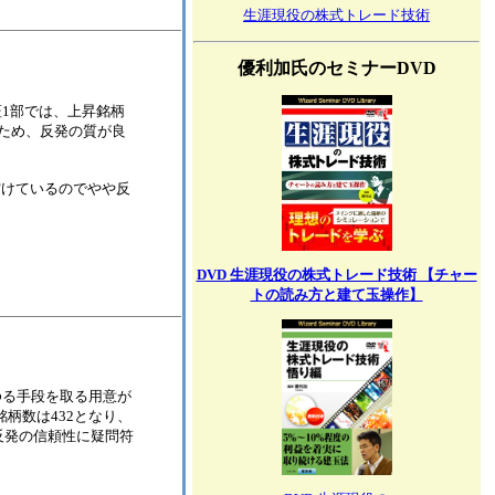
生涯現役の株式トレード技術
優利加氏のセミナーDVD
。東証1部では、上昇銘柄
るため、反発の質が良
空けているのでやや反
DVD 生涯現役の株式トレード技術 【チャー
トの読み方と建て玉操作】
はあらゆる手段を取る用意が
柄数は432となり、
は反発の信頼性に疑問符