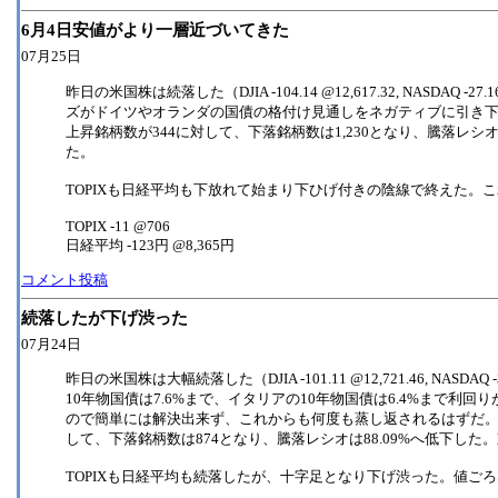
6月4日安値がより一層近づいてきた
07月25日
昨日の米国株は続落した（DJIA -104.14 @12,617.32, NAS
ズがドイツやオランダの国債の格付け見通しをネガティブに引き下
上昇銘柄数が344に対して、下落銘柄数は1,230となり、騰落レシ
た。
TOPIXも日経平均も下放れて始まり下ひげ付きの陰線で終えた。
TOPIX -11 @706
日経平均 -123円 @8,365円
コメント投稿
続落したが下げ渋った
07月24日
昨日の米国株は大幅続落した（DJIA -101.11 @12,721.46, N
10年物国債は7.6%まで、イタリアの10年物国債は6.4%まで
ので簡単には解決出来ず、これからも何度も蒸し返されるはずだ。
して、下落銘柄数は874となり、騰落レシオは88.09%へ低下した。
TOPIXも日経平均も続落したが、十字足となり下げ渋った。値ご