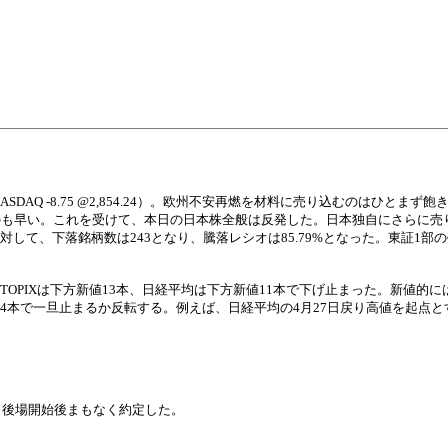
。
05, NASDAQ -8.75 @2,854.24）。欧州不安再燃を材料に売り込むのはひと
のも早い。これを受けて、本日の日本株全般は反発した。日本独自にさらに売
して、下落銘柄数は243となり、騰落レシオは85.79%となった。東証1部の売
、TOPIXは下方新値13本、日経平均は下方新値11本で下げ止まった。新値的
,4本で一旦止まるか反転する。例えば、日経平均の4月27日戻り高値を起点と
ら後場開始後まもなく約定した。