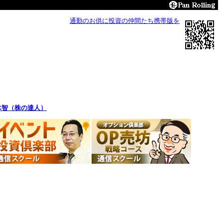
通勤のお供に投資の仲間たち携帯版を
木智（株の達人）