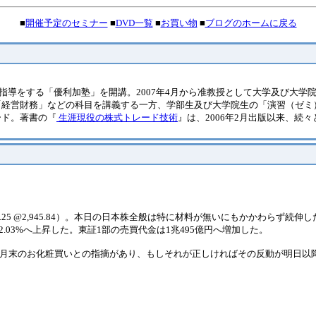
■
開催予定のセミナー
■
DVD一覧
■
お買い物
■
ブログのホームに戻る
の指導をする「優利加塾」を開講。2007年4月から准教授として大学及び大学
「経営財務」などの科目を講義する一方、学部生及び大学院生の「演習（ゼミ
ード。著書の『
生涯現役の株式トレード技術
』は、2006年2月出版以来、続
SDAQ -12.25 @2,945.84）。本日の日本株全般は特に材料が無いにもかかわらず
2.03%へ上昇した。東証1部の売買代金は1兆495億円へ増加した。
で、月末のお化粧買いとの指摘があり、もしそれが正しければその反動が明日以