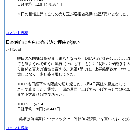
日経平均 +123円 @8,567円
本日の相場上昇で全ての売り玉が逆指値発動で返済買いとなった
コメント投稿
日本独自にさらに売り込む理由が無い
07月26日
昨日の米国株は高安まちまちとなった（DJIA + 58.73 @12,676.
ても気まぐれで直ぐに流行（上にも下にも）に飛びつくが飽きる
ら当然と言えば当然と言える。東証1部では、上昇銘柄数が1,355に対
億円となり、少し盛り返してきた。
TOPIXも日経平均も陽線で切り返した。7月4日高値を起点として
ころで止まった。通常、一回の局面（上げでも下げでも）で10~13
まで下方新値13本であった。
TOPIX +8 @714
日経平均 +78円 @8,443円
1銘柄は前場高値の2ティック上に逆指値返済買いを置いておいた
コメント投稿