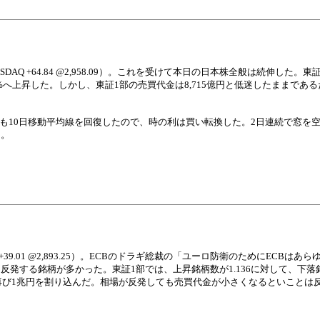
, NASDAQ +64.84 @2,958.09）。これを受けて本日の日本株全般は続伸した
.91%へ上昇した。しかし、東証1部の売買代金は8,715億円と低迷したままであ
らも10日移動平均線を回復したので、時の利は買い転換した。2日連続で窓を
る。
ASDAQ +39.01 @2,893.25）。ECBのドラギ総裁の「ユーロ防衛のためにECB
発する銘柄が多かった。東証1部では、上昇銘柄数が1.136に対して、下落銘
億円と再び1兆円を割り込んだ。相場が反発しても売買代金が小さくなるといこと