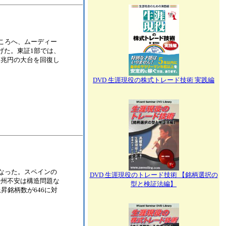
いるところへ、ムーディー
げた。東証1部では、
に1兆円の大台を回復し
DVD 生涯現役の株式トレード技術 実践編
幅安となった。スペインの
DVD 生涯現役のトレード技術 【銘柄選択の
欧州不安は構造問題な
型と検証法編】
銘柄数が646に対