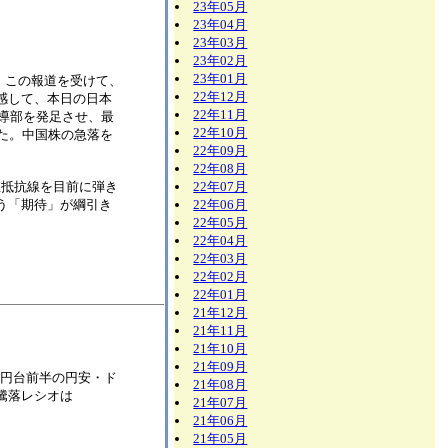
23年05月
23年04月
23年03月
23年02月
23年01月
。この報道を受けて、
22年12月
感して、本日の日本
22年11月
導部を発足させ、最
22年10月
た。中国株の急落を
22年09月
22年08月
上値抵抗線を目前に弾き
22年07月
う「期待」が綱引き
22年06月
22年05月
22年04月
22年03月
22年02月
22年01月
21年12月
21年11月
21年10月
21年09月
トは150円台前半の円安・ド
21年08月
騰落レシオは
21年07月
21年06月
21年05月