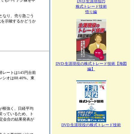
場でもハイテク株を中
DVD 生涯現役の
株式トレード技術
悟り編
となり、売り急ごう
化を示唆するかどうか
DVD 生涯現役の株式トレード技術【海図
編】
ドル円為替レートは145円台前
オは88.40%。東
が根強く、日経平均
戻っているため、ト
定会合の結果発表が
DVD 生涯現役の株式トレード技術