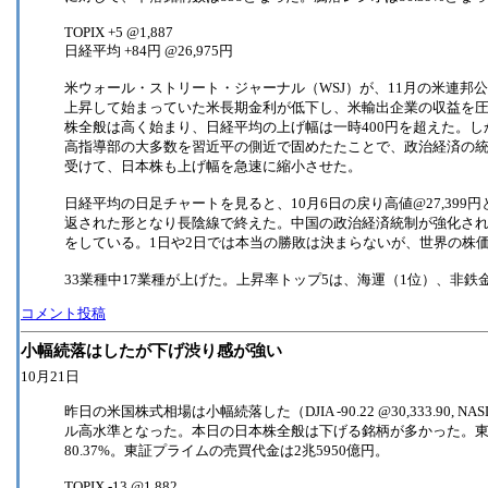
TOPIX +5 @1,887
日経平均 +84円 @26,975円
米ウォール・ストリート・ジャーナル（WSJ）が、11月の米連邦
上昇して始まっていた米長期金利が低下し、米輸出企業の収益を
株全般は高く始まり、日経平均の上げ幅は一時400円を超えた。
高指導部の大多数を習近平の側近で固めたたことで、政治経済の統
受けて、日本株も上げ幅を急速に縮小させた。
日経平均の日足チャートを見ると、10月6日の戻り高値@27,399
返された形となり長陰線で終えた。中国の政治経済統制が強化さ
をしている。1日や2日では本当の勝敗は決まらないが、世界の株
33業種中17業種が上げた。上昇率トップ5は、海運（1位）、非鉄
コメント投稿
小幅続落はしたが下げ渋り感が強い
10月21日
昨日の米国株式相場は小幅続落した（DJIA -90.22 @30,333.90, NASDA
ル高水準となった。本日の日本株全般は下げる銘柄が多かった。東証
80.37%。東証プライムの売買代金は2兆5950億円。
TOPIX -13 @1,882