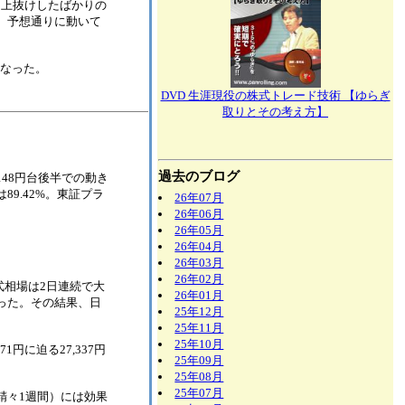
た上抜けしたばかりの
、予想通りに動いて
となった。
DVD 生涯現役の株式トレード技術 【ゆらぎ
取りとその考え方】
過去のブログ
レートは148円台後半での動き
9.42%。東証プラ
26年07月
26年06月
26年05月
26年04月
26年03月
26年02月
式相場は2日連続で大
26年01月
った。その結果、日
25年12月
25年11月
25年10月
円に迫る27,337円
25年09月
25年08月
25年07月
精々1週間）には効果