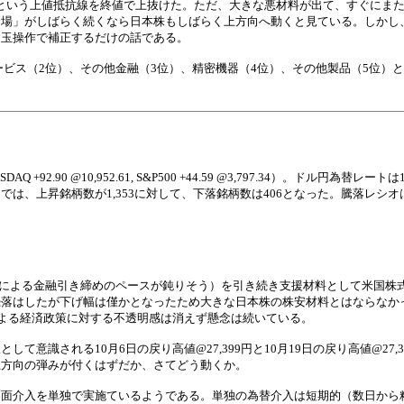
99円という上値抵抗線を終値で上抜けた。ただ、大きな悪材料が出て、すぐにま
相場」がしばらく続くなら日本株もしばらく上方向へ動くと見ている。しかし
建玉操作で補正するだけの話である。
サービス（2位）、その他金融（3位）、精密機器（4位）、その他製品（5位）
DAQ +92.90 @10,952.61, S&P500 +44.59 @3,797.34）。ドル円為替
、上昇銘柄数が1,353に対して、下落銘柄数は406となった。騰落レシオは8
Bによる金融引き締めのペースが鈍りそう）を引き続き支援材料として米国株
続落はしたが下げ幅は僅かとなったため大きな日本株の株安材料とはならなか
による経済政策に対する不透明感は消えず懸念は続いている。
される10月6日の戻り高値@27,399円と10月19日の戻り高値@27,371
上方向の弾みが付くはずだか、さてどう動くか。
面介入を単独で実施ているようである。単独の為替介入は短期的（数日から