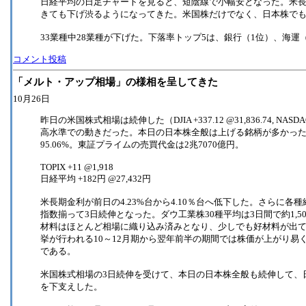
日経平均の日足チャートを見ると、短陰線で小幅安となった。米
きても下げ渋るようになってきた。米国株だけでなく、日本株で
33業種中28業種が下げた。下落率トップ5は、銀行（1位）、海運
コメント投稿
「メルト・アップ相場」の様相を呈してきた
10月26日
昨日の米国株式相場は続伸した（DJIA +337.12 @31,836.74, NASDAQ
高水準での動きだった。本日の日本株全般は上げる銘柄が多かった。
95.06%。東証プライムの売買代金は2兆7070億円。
TOPIX +11 @1,918
日経平均 +182円 @27,432円
米長期金利が前日の4.23%台から4.10％台へ低下した。さら
指数揃って3日続伸となった。ダウ工業株30種平均は3日間で約1
材料はほとんど相場に織り込み済みとなり、少しでも好材料が出て
挙が行われる10～12月期から翌年前半の期間では株価が上がり易く、
である。
米国株式相場の3日続伸を受けて、本日の日本株全般も続伸して、
を下支えした。