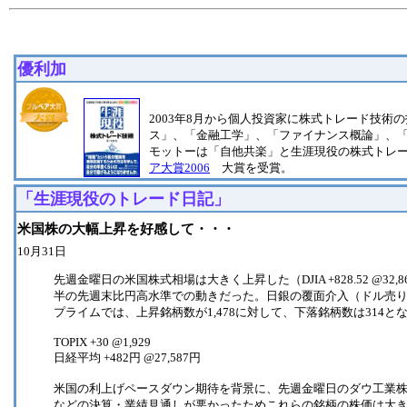
優利加
2003年8月から個人投資家に株式トレード技術
ス」、「金融工学」、「ファイナンス概論」、
モットーは「自他共楽」と生涯現役の株式トレ
ア大賞2006
大賞を受賞。
「生涯現役のトレード日記」
米国株の大幅上昇を好感して・・・
10月31日
先週金曜日の米国株式相場は大きく上昇した（DJIA +828.52 @32,861.80, 
半の先週末比円高水準での動きだった。日銀の覆面介入（ドル売
プライムでは、上昇銘柄数が1,478に対して、下落銘柄数は314とな
TOPIX +30 @1,929
日経平均 +482円 @27,587円
米国の利上げペースダウン期待を背景に、先週金曜日のダウ工業株
などの決算・業績見通しが悪かったためこれらの銘柄の株価は大