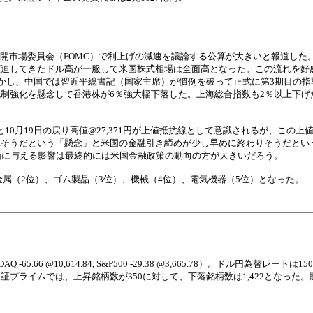
公開市場委員会（FOMC）で利上げの減速を議論する公算が大きいと報道した
圧迫してきたドル高が一服して米国株式相場は全面高となった。この流れを好
しかし、中国では習近平総書記（国家主席）が慣例を破って正式に第3期目の指
制強化を懸念して香港株が6％強大幅下落した。上海総合指数も2％以上下げ
円と10月19日の戻り高値@27,371円が上値抵抗線として意識されるが、この
れそうだという「懸念」と米国の金融引き締めが少し早めに終わりそうだとい
価に与える影響は最終的には米国金融政策の動向の方が大きいだろう。
金属（2位）、ゴム製品（3位）、機械（4位）、電気機器（5位）となった。
Q -65.66 @10,614.84, S&P500 -29.38 @3,665.78）。ドル円為替レー
プライムでは、上昇銘柄数が350に対して、下落銘柄数は1,422となった。