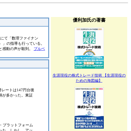
優利加氏の著書
院にて「数理ファイナン
）」の指導も行っている。
々と感動の声が殺到。
ブルベ
生涯現役の株式トレード技術 【生涯現役の
ための海図編】
ル円為替レートは147円台後
柄が多かった。東証
・プラットフォーム
った。しかし、アッ