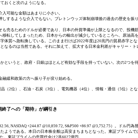
しておくと次のようになる。
介入可能な金額はあまりに小さい。
押しするような介入でもない。ブレトンウッズ体制崩壊後の過去の歴史を振
そも売るためのドルが必要であり、日本の外貨準備が上限となるので、投機
へ移転してしまったため、日本からの輸出が減少しているところへ、原油高
体質へ急転換している。このまま行けば2022年度は20兆円の貿易赤字と
高となるのは当然である。それに加えて、拡大する日米金利差がキャリー・ト
かというと、政府・日銀はほとんど有効な手段を持っていない。次の2つを
金融緩和政策の方へ振り子が戻り始める。
製品（2位）、石油・石炭（3位）、電気機器（4位）、情報・通信（5位）と
期終了への「期待」が綱引き
NASDAQ +244.87 @10,859.72, S&P500 +86.97 @3,752.75）。ド
たようである。本日の日本株全般は高安まちまちとなった。東証プライムでは
った。東証プライムの売買代金は2兆6027億円。