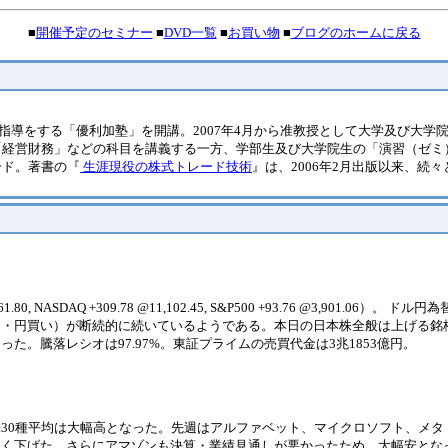
■
開催予定のセミナー
■
DVD一覧
■
お買い物
■
ブログのホームに戻る
の指導をする「優利加塾」を開講。2007年4月から准教授として大学及び大学
「経営財務」などの科目を講義する一方、学部生及び大学院生の「演習（ゼミ
ード。著書の『
生涯現役の株式トレード技術
』は、2006年2月出版以来、続
NASDAQ +309.78 @11,102.45, S&P500 +93.76 @3,901.06）。 ド
り・円買い）が断続的に続いているようである。本日の日本株全般は上げる銘
った。騰落レシオは97.97%。東証プライムの売買代金は3兆1853億円。
30種平均は大幅高となった。先週はアルファベット、マイクロソフト、メタ
きく下げた。さらにアマゾンも決算・業績見通しが悪かったため、大幅安とな