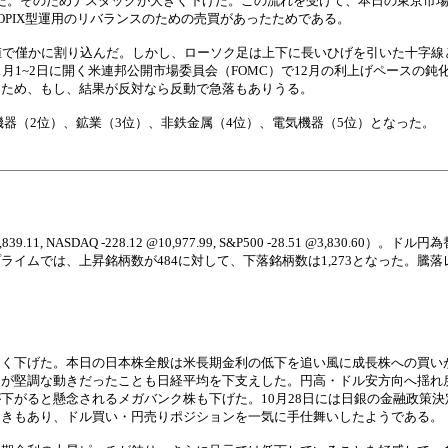
れた。そのためナスダックが大きく下げた。この流れを受けて、本日の東京市
PIX型運用のリバランスのための売買があったためである。
値で僅かに割り込んだ。しかし、ローソク足は上下に長いひげを引いた十字線
月1~2日に開く米連邦公開市場委員会（FOMC）で12月の利上げペースの鈍
るため、もし、結果が反対なら反動で急落もありうる。
機器（2位）、鉱業（3位）、非鉄金属（4位）、電気機器（5位）となった。
 NASDAQ -228.12 @10,977.99, S&P500 -28.51 @3,830.60）。
ムでは、上昇銘柄数が484に対して、下落銘柄数は1,273となった。騰落レシ
きく下げた。本日の日本株全般は米長期金利の低下を追い風に成長株への買い
物が堅調な動きだったことも日経平均を下支えした。円高・ドル安方向へ揺れ
下がると懸念されるメガバンク株も下げた。10月28日には日銀の金融政策決
向きもあり、ドル買い・円売りポジションを一気に手仕舞いしたようである。