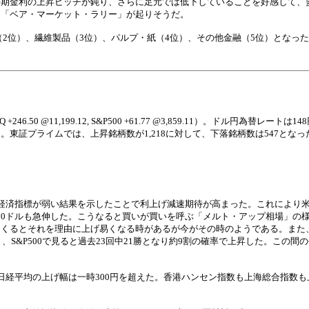
長期金利の上昇ピッチが鈍り、さらに足元では低下していることを好感して、
も「ベア・マーケット・ラリー」が起りそうだ。
（2位）、繊維製品（3位）、パルプ・紙（4位）、その他金融（5位）となっ
 +246.50 @11,199.12, S&P500 +61.77 @3,859.11）。ドル円為替レー
東証プライムでは、上昇銘柄数が1,218に対して、下落銘柄数は547とな
に各種経済指標が弱い結果を示したことで利上げ減速期待が高まった。これにより
,500ドルも急伸した。こうなると買いが買いを呼ぶ「メルト・アップ相場」の
くるとそれを理由に上げ易くなる時があるが今がその時のようである。また
S&P500で見ると過去23回中21勝となり約9割の確率で上昇した。この間の平
日経平均の上げ幅は一時300円を超えた。香港ハンセン指数も上海総合指数も