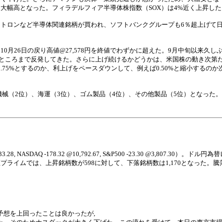
大幅高となった。フィラデルフィア半導体株指数（SOX）は4%近く上昇した
トロンなど半導体関連銘柄が買われ、ソフトバンクグループも6％超上げて
月26日の戻り高値@27,578円を終値でわずかに超えた。9月中旬以来久し
るところまで反発してきた。さらに上げ続けるかどうかは、米国株の動き次第だ
0.75%とするのか、利上げをペースダウンして、例えば0.50%と縮小するの
機械（2位）、海運（3位）、ゴム製品（4位）、その他製品（5位）となった。
NASDAQ -178.32 @10,792.67, S&P500 -23.30 @3,807.30）。ド
イムでは、上昇銘柄数が598に対して、下落銘柄数は1,170となった。騰落レ
予想を上回ったことは良かったが,