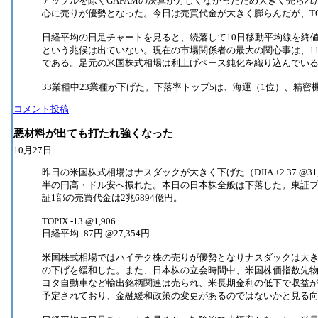
アップルを除くGAFAMの決算が芳しくなかったため大きく売ら
心に売りが優勢となった。今日は売買代金が大きく膨らんだが、TO
日経平均の日足チャートを見ると、続落して10日移動平均線を終
という兆候は出ていない。現在の市場関係者の最大の関心事は、11
である。足元の米国株式相場は利上げペース鈍化を織り込んでい
33業種中23業種が下げた。下落率トップ5は、海運（1位）、精密
コメント投稿
悪材料が出ても打たれ強くなった
10月27日
昨日の米国株式相場はナスダックが大きく下げた（DJIA +2.37 @31,839.11,
半の円高・ドル安へ振れた。本日の日本株全般は下落した。東証プライ
証1部の売買代金は2兆6894億円。
TOPIX -13 @1,906
日経平均 -87円 @27,354円
米国株式相場ではハイテク株の売りが優勢となりナスダックは大
の下げを緩和した。また、日本株の立会時間中、米国株価指数先
ヨタ自動車など輸出銘柄関連は売られ、米長期金利の低下で収益が
予定されており、金融緩和政策の変更があるのではないかと見る