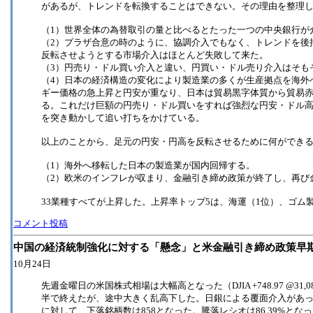
があるが、トレンドを転換することはできない。その理由を整理
（1）世界全体の為替取引の量と比べるとたった一つの中央銀行が
（2）プラザ合意の時のように、協調介入でもなく、トレンドを後
反転させようとする市場介入はほとんど失敗して来た。
（3）円売り・ドル買い介入と違い、円買い・ドル売り介入はそも
（4）日本の経済構造の変化により製造業の多くが生産拠点を海外
ギー価格の急上昇と円安が重なり、日本は貿易黒字体質から貿易赤字
る。これだけ巨額の円売り・ドル買いをすれば強烈な円安・ドル
を突き動かして追い打ちをかけている。
以上のことから、足元の円安・円高を反転させるために何ができる
（1）海外へ移転した日本の製造業が国内回帰する。
（2）欧米のインフレが収まり、金融引き締め政策が終了し、再び
33業種すべてが上昇した。上昇率トップ5は、海運（1位）、ゴム
コメント投稿
中国の経済統制強化に対する「懸念」と米金融引き締め政策早
10月24日
先週金曜日の米国株式相場は大幅高となった（DJIA +748.97 @31,082.56, 
半で終えたが、途中大きく乱高下した。日銀による覆面介入があっ
に対して、下落銘柄数は858となった。騰落レシオは86.39%とな