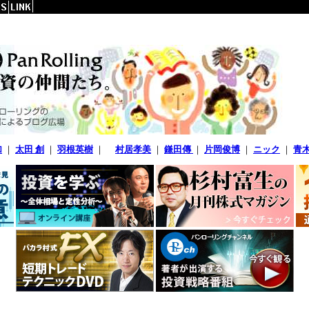
加
｜
太田 創
｜
羽根英樹
｜
村居孝美
｜
鎌田傳
｜
片岡俊博
｜
ニック
｜
青