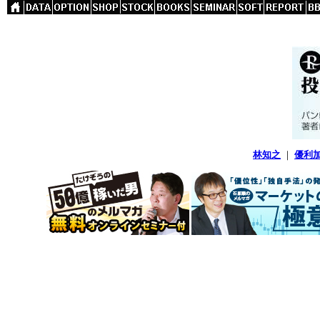
林知之
｜
優利