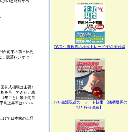
多少の悪材料が出て
た。
DVD 生涯現役の株式トレード技術 実践編
トは148円台前半の前日比円
った。騰落レシオは
米国株式相場は主要3
様相を呈してきた。悪
、4年ごとに米中間選
DVD 生涯現役のトレード技術 【銘柄選択の
均上昇率は16.6%
型と検証法編】
上げて日本株の上昇