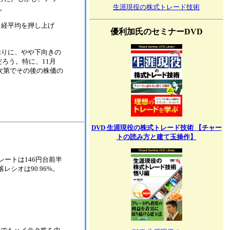
生涯現役の株式トレード技術
。
日経平均を押し上げ
優利加氏のセミナーDVD
ぶりに、やや下向きの
ろう。特に、11月
か次第でその後の株価の
DVD 生涯現役の株式トレード技術 【チャー
トの読み方と建て玉操作】
ル円為替レートは146円台前半
シオは90.96%。