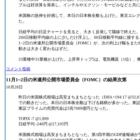
プルは好決算を発表し、インテルやエクソン・モービルなどと共に
米国株の急伸を好感して、本日の日本株全般も上げた。東京エレク
た。
日経平均の日足チャートを見ると、大きく反発して陽線で終えた。10
260日移動平均線の上に少しだけ浮上し、60日移動平均線に接す
1~2日の米連邦公開市場委員会（FOMC）が、次の利上げ幅をまた
動きは大きく変わるはずだ。
33業種中31業種が上げた。上昇率トップ5は、電気機器（1位）、
コメント投稿
11月1~2日の米連邦公開市場委員会（FOMC）の結果次第
10月28日
昨日の米国株式相場は高安まちまちとなった（DJIA +194.17 @32,033.28, 
での動きだった。本日の日本株全般は下げる銘柄が多かった。東証プラ
東証プライムの売買代金は5兆7689億円となった。
TOPIX -7 @1,899
日経平均 -240円 @27,105円
米国株式相場は高安まちまちとなった。第3四半期のGDP速報値が