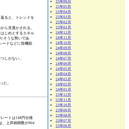
25年06月
25年05月
25年04月
25年03月
り返ると、トレンドを
25年02月
25年01月
筋から見透かされる。
24年12月
をはじめとするエネル
24年11月
なりそうな勢いであ
24年10月
レードなどに投機筋
24年09月
24年08月
待つしかない。
24年07月
24年06月
24年05月
24年04月
24年03月
なった。
24年02月
24年01月
23年12月
23年11月
23年10月
23年09月
23年08月
ル円為替レートは148円台後
23年07月
、上昇銘柄数が904
23年06月