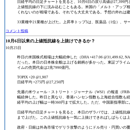
日経平均の日足チャートを見ると、10月6日の戻り高値@27,3
上値抵抗線の下に沈み込むこともある。米国の「メルト・アップ
くれないのが相場である。それでも大丈夫である。予想の外れは
33業種中21業種が上げた。上昇率トップ5は、医薬品（1位）、
コメント投稿
10月6日以来の上値抵抗線を上抜けできるか？
10月25日
昨日の米国株式相場は大幅続伸した（DJIA +417.06 @31,499.62, NAS
だった。本日の日本株全般は上げる銘柄が多かった。東証プライムでは
イムの売買代金は2兆7990億円。
TOPIX +20 @1,907
日経平均 +275円 @27,250円
先週の米ウォール・ストリート・ジャーナル（WSJ）の報道（FR
幅続伸した。昨日と異なり、香港ハンセン指数も上海総合指数も
経平均の上げ幅は一時360円まで拡大した。ただ、中国新指導部
日経平均の日足チャートを見ると、本日のザラバでは、上値抵抗線として意識
まで上げた。この上値抵抗線を一気に上抜けできればしばらくは
政府・日銀は外為市場でゲリラ攻撃のようにドル売り・円買いの覆