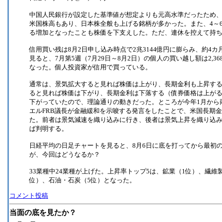
中国人民銀行が設定した基準値が想定よりも元高水準だったため
米国株高もあり、日本株全般も上げる銘柄が多かった。また、4～6
る増加となったことも株価を下支えした。ただ、連休を控えて持
信用買い残は8月2日申し込み時点で2兆3144億円に膨らみ、約4
見ると、7月第5週（7月29日～8月2日）の個人の買い越し額は2,3
なった。個人投資家が信用で買っている。
通常は、景気拡大すると見れば株価は上がり、長期金利も上昇す
ると見れば株価は下がり、長期金利は下落する（債券価格は上がる
下がっていたので、理論通りの動きだった。ところが今年1月から
エルFRB議長が金融緩和を示唆する発言をしたことで、米国長期
た。前者は景気減速を織り込みに行き、後者は景気上昇を織り込
ば判明する。
日経平均の日足チャートを見ると、8月6日に底を打ってから最初
が、今回はどうなるか？
33業種中24業種が上げた。上昇率トップ5は、鉱業（1位）、繊維
位）、石油・石炭（5位）となった。
コメント投稿
当面の底を見たか？