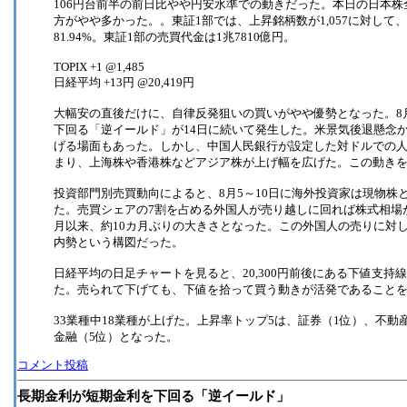
106円台前半の前日比やや円安水準での動きだった。本日の日本
方がやや多かった。。東証1部では、上昇銘柄数が1,057に対して
81.94%。東証1部の売買代金は1兆7810億円。
TOPIX +1 @1,485
日経平均 +13円 @20,419円
大幅安の直後だけに、自律反発狙いの買いがやや優勢となった。8月
下回る「逆イールド」が14日に続いて発生した。米景気後退懸念か
げる場面もあった。しかし、中国人民銀行が設定した対ドルでの
まり、上海株や香港株などアジア株が上げ幅を広げた。この動き
投資部門別売買動向によると、8月5～10日に海外投資家は現物株と
た。売買シェアの7割を占める外国人が売り越しに回れば株式相場
月以来、約10カ月ぶりの大きさとなった。この外国人の売りに対
内勢という構図だった。
日経平均の日足チャートを見ると、20,300円前後にある下値支
た。売られて下げても、下値を拾って買う動きが活発であること
33業種中18業種が上げた。上昇率トップ5は、証券（1位）、不動
金融（5位）となった。
コメント投稿
長期金利が短期金利を下回る「逆イールド」