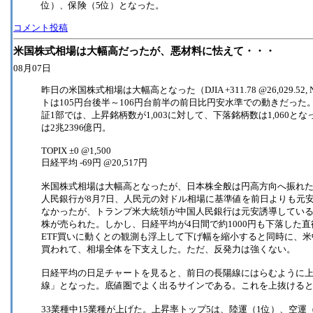
位）、保険（5位）となった。
コメント投稿
米国株式相場は大幅高だったが、悪材料に怯えて・・・
08月07日
昨日の米国株式相場は大幅高となった（DJIA +311.78 @26,029.52, N
トは105円台後半～106円台前半の前日比円安水準での動きだっ
証1部では、上昇銘柄数が1,003に対して、下落銘柄数は1,060とな
は2兆2396億円。
TOPIX ±0 @1,500
日経平均 -69円 @20,517円
米国株式相場は大幅高となったが、日本株全般は円高方向へ振れ
人民銀行が8月7日、人民元の対ドル相場に基準値を前日よりも元安
なかったが、トランプ米大統領が中国人民銀行は元安誘導してい
株が売られた。しかし、日経平均が4日間で約1000円も下落した
ETF買いに動くとの観測も浮上して下げ幅を縮小すると同時に、
買われて、相場全体を下支えした。ただ、反発力は強くない。
日経平均の日足チャートを見ると、前日の長陽線にはらむように
線」となった。底値圏でよく出るサインである。これを上抜ける
33業種中15業種が上げた。上昇率トップ5は、陸運（1位）、空運