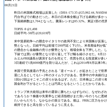
08月21日
昨日の米国株式相場は反落した（DJIA -173.35 @25,962.44, NASDA
円台半ばでの動きだった。本日の日本株全般は下げる銘柄が多かった
下落銘柄数は1,704となった。騰落レシオは85.32%。東証1部の売買
TOPIX -9 @1,498
日経平均 -59円 @20,619円
米中貿易戦争への懸念やイタリヤの政局不安により米国株が反落
勢となった。日経平均は前場で200円近く下げた。米長期金利が
の懸念から金融株の売りが優勢となり、相場全体を下押しした。
下値では買いが優勢となり切り返して下げ幅を縮小させた。8月22
ルエルFRB議長が講演するのを控えて、売買を控える投資家が多
3日連続で1兆6000億円を割り込んだが、これは2014年8月以来5
米国で景気後退の予兆とされる「逆イールド」が起きたことで世
退に入るとしても1～2年のタイムラグがある。世界中の中央銀行
1回か2回はそこそこの戻りがあるはず。ただ、日本株はこの戻り
国金利が下がるということは円高となるということだからである
トランプ米大統領は来年の選挙に勝ちたいはずなのに、なぜわざ
であろうか？株価や失業率など経済指標がまだ良い今のうちに悪
たいからだろう。なかなかの策士である。後は、FRBに圧力をか
維持できると高を括っているように見える。