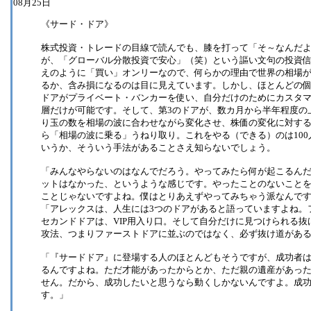
08月25日
《サード・ドア》
株式投資・トレードの目線で読んでも、膝を打って「そ～なんだよ
が、「グローバル分散投資で安心」（笑）という謳い文句の投資
えのように「買い」オンリーなので、何らかの理由で世界の相場
るか、含み損になるのは目に見えています。しかし、ほとんどの個
ドアがプライベート・バンカーを使い、自分だけのためにカスタ
層だけが可能です。そして、第3のドアが、数カ月から半年程度の
り玉の数を相場の波に合わせながら変化させ、株価の変化に対する感
ら「相場の波に乗る」うねり取り。これをやる（できる）のは10
いうか、そういう手法があることさえ知らないでしょう。
「みんなやらないのはなんでだろう。やってみたら何が起こるん
ットはなかった、というような感じです。やったことのないこと
ことじゃないですよね。僕はとりあえずやってみちゃう派なんで
「アレックスは、人生には3つのドアがあると語っていますよね。
セカンドドアは、VIP用入り口。そして自分だけに見つけられる
攻法、つまりファーストドアに並ぶのではなく、必ず抜け道があ
「『サードドア』に登場する人のほとんどもそうですが、成功者
るんですよね。ただ才能があったからとか、ただ親の遺産があっ
せん。だから、成功したいと思うなら動くしかないんですよ。成
す。」