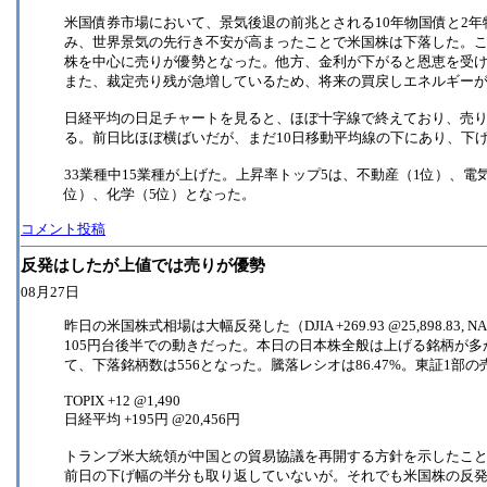
米国債券市場において、景気後退の前兆とされる10年物国債と2
み、世界景気の先行き不安が高まったことで米国株は下落した。
株を中心に売りが優勢となった。他方、金利が下がると恩恵を受
また、裁定売り残が急増しているため、将来の買戻しエネルギー
日経平均の日足チャートを見ると、ほぼ十字線で終えており、売
る。前日比ほぼ横ばいだが、まだ10日移動平均線の下にあり、下
33業種中15業種が上げた。上昇率トップ5は、不動産（1位）、電
位）、化学（5位）となった。
コメント投稿
反発はしたが上値では売りが優勢
08月27日
昨日の米国株式相場は大幅反発した（DJIA +269.93 @25,898.83, NA
105円台後半での動きだった。本日の日本株全般は上げる銘柄が多か
て、下落銘柄数は556となった。騰落レシオは86.47%。東証1部の
TOPIX +12 @1,490
日経平均 +195円 @20,456円
トランプ米大統領が中国との貿易協議を再開する方針を示したこ
前日の下げ幅の半分も取り返していないが。それでも米国株の反