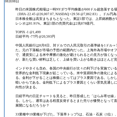
08月08日
昨日の米国株式相場は一時NYダウ平均株価が600ドル超急落する
（DJIA -22.45 @26,007.07, NASDAQ +29.56 @7,86
日本株全般は高安まちまちとなった。東証1部では、上昇銘柄数が1,
レシオは81.91%。東証1部の売買代金は2兆878億円。
TOPIX -1 @1,499
日経平均 -77円 @20,593円
中国人民銀行は8月8日、対ドルでの人民元取引の基準値を1ドル＝7
た。元の下落幅が市場の予想の範囲内だった。上海外為市場やオ
で、通貨安による米中摩擦の激化が避けられるとの見方が強くな
が、新たな買い材料は乏しく、上値を買い上がる動きはほとんど
インドやタイも含め、各国の中央銀行が次々の利下げを実施ている。
世界的な金利低下現象が起こっている。米中貿易戦争の激化によ
る。金利が下がることは株価にとってはプラス要因である。しか
暗いからである。金利低下によるプラス要因とくらい景気見通し
向性が決まる。
日経平均の日足チャートを見ると、昨日形成した「はらみ寄せ線
る。しかし、通常はある程度反発するとまた売りが優勢となって
展開になるだろうか？
33業種中19業種が下げた。下落率トップ5は、石油・石炭（1位）