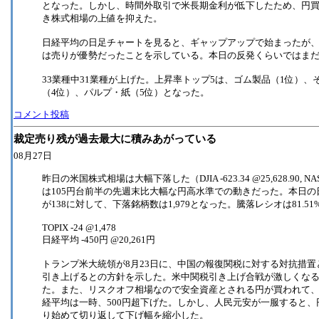
となった。しかし、時間外取引で米長期金利が低下したため、円
き株式相場の上値を抑えた。
日経平均の日足チャートを見ると、ギャップアップで始まったが
は売りが優勢だったことを示している。本日の反発くらいではまだ
33業種中31業種が上げた。上昇率トップ5は、ゴム製品（1位）、
（4位）、パルプ・紙（5位）となった。
コメント投稿
裁定売り残が過去最大に積みあがっている
08月27日
昨日の米国株式相場は大幅下落した（DJIA -623.34 @25,628.90, NA
は105円台前半の先週末比大幅な円高水準での動きだった。本日の
が138に対して、下落銘柄数は1,979となった。騰落レシオは81.5
TOPIX -24 @1,478
日経平均 -450円 @20,261円
トランプ米大統領が8月23日に、中国の報復関税に対する対抗措置
引き上げるとの方針を示した。米中関税引き上げ合戦が激しくな
た。また、リスクオフ相場なので安全資産とされる円が買われて、
経平均は一時、500円超下げた。しかし、人民元安が一服すると
り始めて切り返して下げ幅を縮小した。