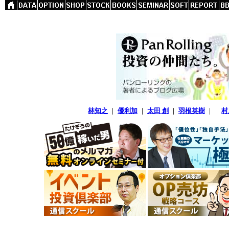
林知之
｜
優利加
｜
太田 創
｜
羽根英樹
｜
村