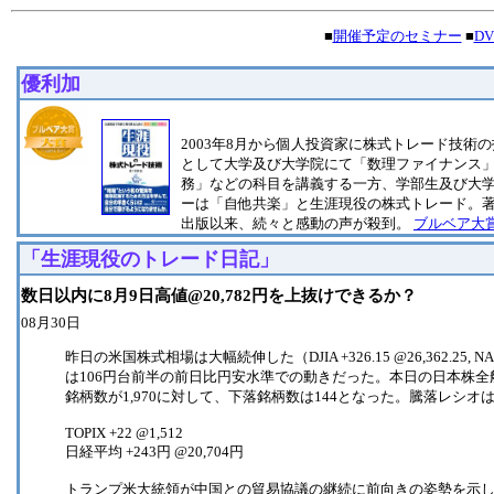
■
開催予定のセミナー
■
D
優利加
2003年8月から個人投資家に株式トレード技術の
として大学及び大学院にて「数理ファイナンス
務」などの科目を講義する一方、学部生及び大
ーは「自他共楽」と生涯現役の株式トレード。
出版以来、続々と感動の声が殺到。
ブルベア大賞
「生涯現役のトレード日記」
数日以内に8月9日高値@20,782円を上抜けできるか？
08月30日
昨日の米国株式相場は大幅続伸した（DJIA +326.15 @26,362.25, NA
は106円台前半の前日比円安水準での動きだった。本日の日本株全
銘柄数が1,970に対して、下落銘柄数は144となった。騰落レシオは8
TOPIX +22 @1,512
日経平均 +243円 @20,704円
トランプ米大統領が中国との貿易協議の継続に前向きの姿勢を示