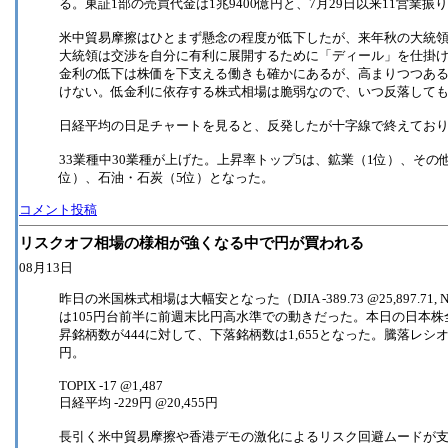
る。東証1部の売買代金は1兆9400億円と、7月29日以来11営業振
米中貿易摩擦はひとまず懸念の程度が低下したが、来年秋の大統
大統領は交渉を自分に有利に展開するために「ディール」を仕掛
金利の低下は株価を下支える働きも確かにあるが、高まりつつあ
けない。低金利に依存する株式相場は脆弱なので、いつ反落して
日経平均の日足チャートを見ると、反発したが十字線で終えてお
33業種中30業種が上げた。上昇率トップ5は、鉱業（1位）、その
位）、石油・石炭（5位）となった。
コメント投稿
リスクオフ相場の様相が強くなる中で円が買われる
08月13日
昨日の米国株式相場は大幅安となった（DJIA -389.73 @25,897.71, N
は105円台前半に前週末比円高水準での動きだった。本日の日本株
昇銘柄数が444に対して、下落銘柄数は1,655となった。騰落レシオは7
円。
TOPIX -17 @1,487
日経平均 -229円 @20,455円
長引く米中貿易摩擦や香港デモの激化によるリスク回避ムードが