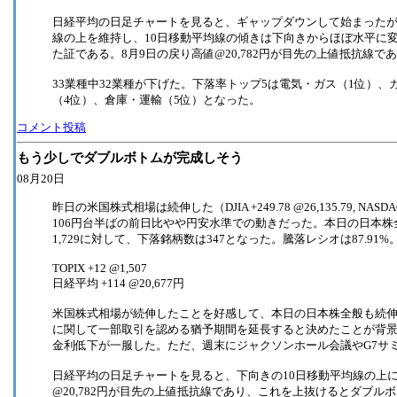
日経平均の日足チャートを見ると、ギャップダウンして始まったが
線の上を維持し、10日移動平均線の傾きは下向きからほぼ水平に
た証である。8月9日の戻り高値@20,782円が目先の上値抵抗線で
33業種中32業種が下げた。下落率トップ5は電気・ガス（1位）、
（4位）、倉庫・運輸（5位）となった。
コメント投稿
もう少しでダブルボトムが完成しそう
08月20日
昨日の米国株式相場は続伸した（DJIA +249.78 @26,135.79, NASD
106円台半ばの前日比やや円安水準での動きだった。本日の日本株
1,729に対して、下落銘柄数は347となった。騰落レシオは87.91%
TOPIX +12 @1,507
日経平均 +114 @20,677円
米国株式相場が続伸したことを好感して、本日の日本株全般も続
に関して一部取引を認める猶予期間を延長すると決めたことが背
金利低下が一服した。ただ、週末にジャクソンホール会議やG7サ
日経平均の日足チャートを見ると、下向きの10日移動平均線の上に
@20,782円が目先の上値抵抗線であり、これを上抜けるとダブル