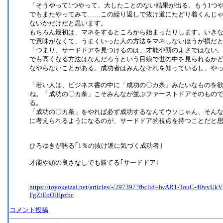
「そうやって1つやって、大したことのない結果が出る。もう1つ
でもまたやってみて……この繰り返しで抜け道にたどり着くんじ
ないかだけだと思います。
もちろん最初は、マネをするところから始まったりします。いき
で意味がなくて、うまくいった人の方法をマネしないほうが損だ
「つまり、サードドアを見つけるのは、才能や頭のよさではない。
でも高くなる方法はなんだろうという目線で世の中を見られるか
なやらないことがある。成功者はみんなそれを知っているし、や
「若い人は、ビジネス書の中に「成功の〇カ条」みたいなものを
ね。「成功の〇カ条」こそみんなが並ぶファーストドアそのもの
る。
「成功の〇カ条」をやれば必ず成功するなんてウソじゃん、そん
に考えられるようになるのが、サードドア的視点を持つことだと
ひろゆきが語る｢1％の抜け道に気づく成功者｣
才能や頭の良さなしでも勝てる｢サードドア｣
https://toyokeizai.net/articles/-/297397?fbclid=IwAR1-TouC-40
FgZiEoOlHpzbc
コメント投稿