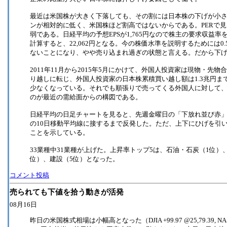
最近は米国株が大きく下落しても、その割には日本株の下げが小
ンが相対的に低く、米国株ほど割高ではないからである。PERで見
弱である。日経平均の予想EPSが1,765円なので株主の要求収益
計算すると、22,062円となる。今の株価水準を説明するためには
ないことになり、やや売り込まれ過ぎの状態と言える。だから下
2011年11月から2015年5月にかけて、外国人投資家は現物・先
り越しに転じ、外国人投資家の日本株累積買い越し額は1.3兆円
少なくなっている。それでも順張りで売ってくる外国人に対して、個
のが最近の需給面からの構図である。
日経平均の日足チャートを見ると、先週金曜日の「下放れ並び赤
の10日移動平均線に接するまで反発した。ただ、上下にひげを引
ことを示している。
33業種中31業種が上げた。上昇率トップ5は、石油・石炭（1位）
位）、建設（5位）となった。
コメント投稿
売られても下値を拾う動きが活発
08月16日
昨日の米国株式相場は小幅高となった（DJIA +99.97 @25,79.39, NA