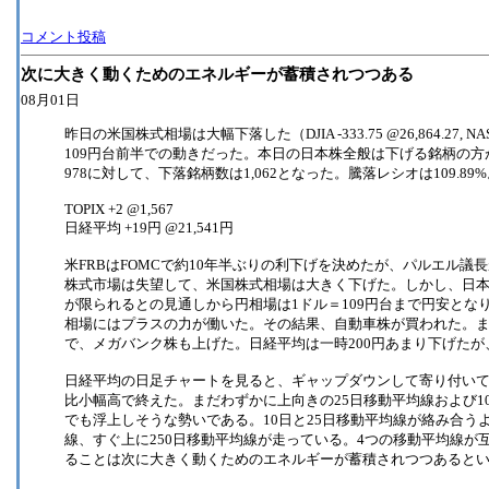
コメント投稿
次に大きく動くためのエネルギーが蓄積されつつある
08月01日
昨日の米国株式相場は大幅下落した（DJIA -333.75 @26,864.27, NA
109円台前半での動きだった。本日の日本株全般は下げる銘柄の方
978に対して、下落銘柄数は1,062となった。騰落レシオは109.89
TOPIX +2 @1,567
日経平均 +19円 @21,541円
米FRBはFOMCで約10年半ぶりの利下げを決めたが、パルエル
株式市場は失望して、米国株式相場は大きく下げた。しかし、日
が限られるとの見通しから円相場は1ドル＝109円台まで円安とな
相場にはプラスの力が働いた。その結果、自動車株が買われた。
で、メガバンク株も上げた。日経平均は一時200円あまり下げた
日経平均の日足チャートを見ると、ギャップダウンして寄り付い
比小幅高で終えた。まだわずかに上向きの25日移動平均線および1
でも浮上しそうな勢いである。10日と25日移動平均線が絡み合う
線、すぐ上に250日移動平均線が走っている。4つの移動平均線が
ることは次に大きく動くためのエネルギーが蓄積されつつあると