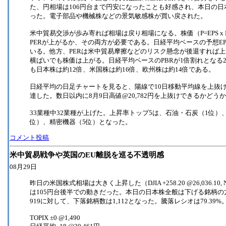
た、円相場は106円台まで円安になったことも好感され、本日の日
った。電子部品や機械株などの景気敏感株が買い戻された。
米中貿易交渉が歩み寄れば相場は戻り相場になる。株価（P=EPS x
PERが上がるか、その両方が必要である。日経平均ベースの予想EP
いる。他方、PERは米中貿易摩擦などのリスク懸念が後退すれば上が
横ばいでも株価は上がる。日経平均ベースのPBRが1倍割れとなる20
も日本株は約12倍、米国株は約16倍、欧州株は約14倍である。
日経平均の日足チャートを見ると、陽線で10日移動平均線を上抜け
達した。数日以内に8月9日高値@20,782円を上抜けできるかどう
33業種中32業種が上げた。上昇率トップ5は、石油・石炭（1位）
位）、精密機器（5位）となった。
コメント投稿
米中貿易戦争や英国のEU離脱を巡る不透明感
08月29日
昨日の米国株式相場は大きく上昇した（DJIA +258.20 @26,036.10, N
は105円台後半での動きだった。本日の日本株全般は下げる銘柄の
919に対して、下落銘柄数は1,112となった。騰落レシオは79.39%
TOPIX ±0 @1,490