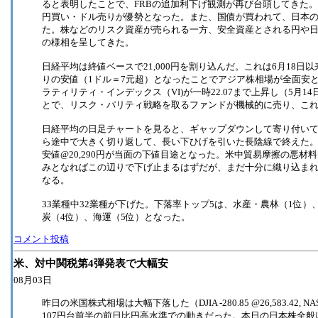
ると表明したことで、FRBの追加利下げ観測が再び台頭してきた
円買い・ドル売りが優勢となった。また、国債が買われて、日本の1
た。株などのリスク資産が売られる一方、安全資産とされる円や
の様相を呈してきた。
日経平均は終値ベースで21,000円を割り込んだ。これは6月18日
りの安値（1ドル＝7元超）となったことでアジア株相場が全面安
ラティリティ・インデックス（VI)が一時22.07まで上昇し（5月14
とで、リスク・パリティ戦略を取るファンドが機械的に売り、こ
日経平均の日足チャートを見ると、ギャップダウンして寄り付い
ら途中で大きく切り返して、長い下ひげを引いた長陰線で終えた。一時
安値@20,290円が当面の下値目途となった。米中貿易摩擦の悪
みとなればこの辺りで下げ止まるはずだが、まだ十分に織り込ま
なる。
33業種中32業種が下げた。下落率トップ5は、水産・農林（1位）
炭（4位）、海運（5位）となった。
コメント投稿
米、対中関税第4弾発表で大幅安
08月03日
昨日の米国株式相場は大幅下落した（DJIA -280.85 @26,583.42, NA
107円台前半の前日比円高水準での動きだった。本日の日本株全般