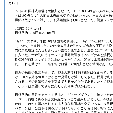
08月15日
昨日の米国株式相場は大幅安となった（DJIA -800.49 @25,479.42, N
トは105円台後半の前日比円高水準での動きだった。本日の日本株
昇銘柄数が272に対して、下落銘柄数は1,812となった。騰落レシオは
TOPIX -16 @1,484
日経平均 -249円 @20,406円
8月14日の早朝、米国10年物国債の利回りが一時1.57%と約3年
（1.63%）と逆転した。いわゆる長期金利が短期金利を下回る「
内に景気後退に入るとされる不吉な予兆である。過去には2000年と
に入った。米金利の逆イールドは世界景気後退のシグナルと解釈さ
期GDPが前期比マイナス0.1%となった）され、米ダウ工業株30種
た。これを受けて、日経平均は前場に470円安となる場面があっ
最近の株価の急落を受けて、FRBの追加利下げ観測は強まってい
が、10月以降も毎回下げるとの見通しが浮上してきた。問題は利
される世界の景気後退を下支えできるかどうかである。たとえFR
ーケットは失望してさらに売りが売りを呼びかねない。
日経平均の日足チャートを見ると、ギャップダウンして始まった
20,300円前後にある下値支持線で辛うじて踏みとどまった。今
かは、これから飛び出してくる大きな株価材料次第である。今日
パターンは、当面下げ切るだけ下げたら、そこからは戻り相場に
となるパターンである。買い玉はいつまでも買いの片玉で放置し