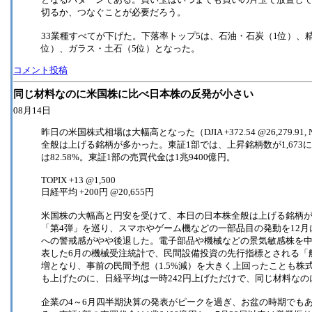
切るか、つなぐことが必要だろう。
33業種すべてが下げた。下落率トップ5は、石油・石炭（1位）、
位）、ガラス・土石（5位）となった。
コメント投稿
同じ材料なのに米国株に比べ日本株の反発が小さい
08月14日
昨日の米国株式相場は大幅高となった（DJIA +372.54 @26,279.91, N
全般は上げる銘柄が多かった。東証1部では、上昇銘柄数が1,673
は82.58%。東証1部の売買代金は1兆9400億円。
TOPIX +13 @1,500
日経平均 +200円 @20,655円
米国株の大幅高と円安を受けて、本日の日本株全般は上げる銘柄が多
「第4弾」を巡り、スマホやゲーム機などの一部品目の発動を12
への警戒感がやや後退した。電子部品や機械などの景気敏感株を
表した6月の機械受注統計で、民間設備投資の先行指標とされる「船
増となり、事前の民間予想（1.5%減）を大きく上回ったことも株
も上げたのに、日経平均は一時242円上げただけで、同じ材料なの
企業の4～6月四半期決算の発表がピークを過ぎ、お盆の時期でも