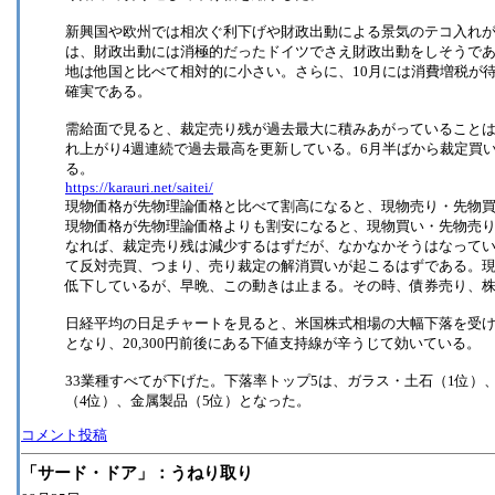
新興国や欧州では相次ぐ利下げや財政出動による景気のテコ入れ
は、財政出動には消極的だったドイツでさえ財政出動をしそうで
地は他国と比べて相対的に小さい。さらに、10月には消費増税が
確実である。
需給面で見ると、裁定売り残が過去最大に積みあがっていることは注
れ上がり4週連続で過去最高を更新している。6月半ばから裁定買
る。
https://karauri.net/saitei/
現物価格が先物理論価格と比べて割高になると、現物売り・先物
現物価格が先物理論価格よりも割安になると、現物買い・先物売
なれば、裁定売り残は減少するはずだが、なかなかそうはなって
て反対売買、つまり、売り裁定の解消買いが起こるはずである。
低下しているが、早晩、この動きは止まる。その時、債券売り、
日経平均の日足チャートを見ると、米国株式相場の大幅下落を受
となり、20,300円前後にある下値支持線が辛うじて効いている。
33業種すべてが下げた。下落率トップ5は、ガラス・土石（1位）
（4位）、金属製品（5位）となった。
コメント投稿
「サード・ドア」：うねり取り