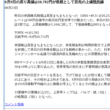
8月9日の戻り高値@20,782円が依然として目先の上値抵抗線
08月23日
昨日の米国株式相場は高安まちまちとなった（DJIA +49.51 @26,252.24,
レートは106円台後半の前日比円安水準での動きだった。本日の
証1部では、上昇銘柄数が1,104に対して、下落銘柄数は993となった
TOPIX +4 @1,502
日経平均 +83円20,711円
米国株は高安まちまちとなったが、米長期金利が時間外取引で上
を好感して本日の日本株全般は上げる銘柄が多かった。ただ、日本
ジャクソンホール会議での講演内容を見極めたいとの雰囲気が強
IHSマークイットが8月22日に発表した8月の米製造業購買担当者
50を10年ぶりに割り込んだ。世界景気の先行きに不透明感が意識
日経平均の日足チャートを見ると、下げて始まったが切り返して陽
の上にあり、その傾きは上向きである。8月9日の戻り高値@20,7
きの10日移動平均線の上に株価が浮上してくるとその後は上に動
33業種中25業種が上げた。上昇率トップ5は、パルプ・紙（1位）
の他製品（5位）となった。
コメント投稿