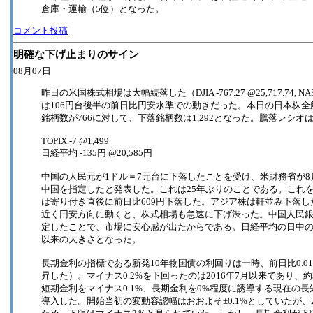
倉庫・運輸（5位）となった。
コメント投稿
明確な下げ止まりのサイン
08月07日
昨日の米国株式相場は大幅続落した（DJIA -767.27 @25,717.74, NAS
は106円台後半の前日比円安水準での動きだった。本日の日本株全
銘柄数が766に対して、下落銘柄数は1,292となった。騰落レシオは8
TOPIX -7 @1,499
日経平均 -135円 @20,585円
中国の人民元が1ドル＝7元台に下落したことを受け、米財務省が8
中国を指定したと発表した。これは25年ぶりのことである。これ
は寄り付き直後に前日比609円下落した。アジア株は軒並み下落し
近く円安方向に動くと、株式相場も急速に下げ渋った。中国人民銀行
定したことで、市場に安心感が出たからである。日経平均の日中の値幅は
以来の大きさとなった。
長期金利の指標である新発10年物国債の利回りは一時、前日比0.01
昇した）。マイナス0.2%を下回ったのは2016年7月以来であり、
短期金利をマイナス0.1%、長期金利を0%程度に誘導する現在の
導入した。開始当初の変動容認幅はおおよそ±0.1%としていたが、