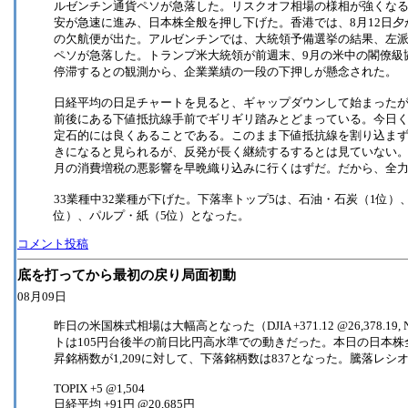
ルゼンチン通貨ペソが急落した。リスクオフ相場の様相が強くな
安が急速に進み、日本株全般を押し下げた。香港では、8月12日夕
の欠航便が出た。アルゼンチンでは、大統領予備選挙の結果、左
ペソが急落した。トランプ米大統領が前週末、9月の米中の閣僚級
停滞するとの観測から、企業業績の一段の下押しが懸念された。
日経平均の日足チャートを見ると、ギャップダウンして始まったが、
前後にある下値抵抗線手前でギリギリ踏みとどまっている。今日
定石的には良くあることである。このまま下値抵抗線を割り込ま
きになると見られるが、反発が長く継続するするとは見ていない。
月の消費増税の悪影響を早晩織り込みに行くはずだ。だから、全
33業種中32業種が下げた。下落率トップ5は、石油・石炭（1位）
位）、パルプ・紙（5位）となった。
コメント投稿
底を打ってから最初の戻り局面初動
08月09日
昨日の米国株式相場は大幅高となった（DJIA +371.12 @26,378.19, N
トは105円台後半の前日比円高水準での動きだった。本日の日本株
昇銘柄数が1,209に対して、下落銘柄数は837となった。騰落レシオは
TOPIX +5 @1,504
日経平均 +91円 @20,685円