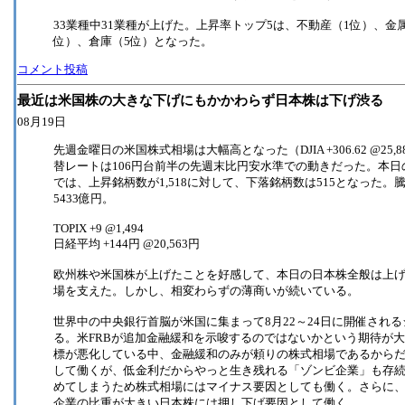
33業種中31業種が上げた。上昇率トップ5は、不動産（1位）、金
位）、倉庫（5位）となった。
コメント投稿
最近は米国株の大きな下げにもかかわらず日本株は下げ渋る
08月19日
先週金曜日の米国株式相場は大幅高となった（DJIA +306.62 @25,886.01
替レートは106円台前半の先週末比円安水準での動きだった。本日
では、上昇銘柄数が1,518に対して、下落銘柄数は515となった。騰
5433億円。
TOPIX +9 @1,494
日経平均 +144円 @20,563円
欧州株や米国株が上げたことを好感して、本日の日本株全般は上
場を支えた。しかし、相変わらずの薄商いが続いている。
世界中の中央銀行首脳が米国に集まって8月22～24日に開催され
る。米FRBが追加金融緩和を示唆するのではないかという期待が
標が悪化している中、金融緩和のみが頼りの株式相場であるから
して働くが、低金利だからやっと生き残れる「ゾンビ企業」も存
めてしまうため株式相場にはマイナス要因としても働く。さらに
企業の比重が大きい日本株には押し下げ要因として働く。