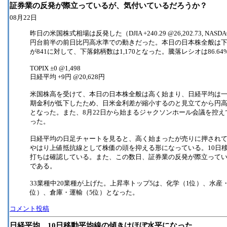
証券業の反発が際立っているが、気付いているだろうか？
08月22日
昨日の米国株式相場は反発した（DJIA +240.29 @26,202.73, NASDA
円台前半の前日比円高水準での動きだった。本日の日本株全般は下
が841に対して、下落銘柄数は1,170となった。騰落レシオは86.6
TOPIX ±0 @1,498
日経平均 +9円 @20,628円
米国株高を受けて、本日の日本株全般は高く始まり、日経平均は一
期金利が低下したため、日米金利差が縮小するのと見立てから円
となった。また、8月22日から始まるジャクソンホール会議を控
った。
日経平均の日足チャートを見ると、高く始まったが売りに押されて陰線
やはり上値抵抗線として株価の頭を抑える形になっている。10日
打ちは確認している。また、この数日、証券業の反発が際立って
である。
33業種中20業種が上げた。上昇率トップ5は、化学（1位）、水産
位）、倉庫・運輸（5位）となった。
コメント投稿
日経平均、10日移動平均線の傾きはほぼ水平になった