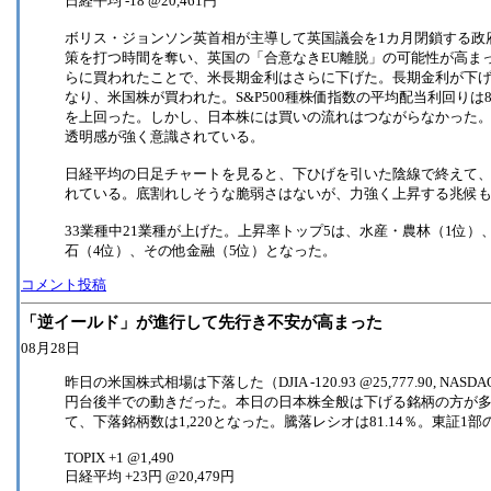
日経平均 -18 @20,461円
ボリス・ジョンソン英首相が主導して英国議会を1カ月閉鎖する政
策を打つ時間を奪い、英国の「合意なきEU離脱」の可能性が高ま
らに買われたことで、米長期金利はさらに下げた。長期金利が下
なり、米国株が買われた。S&P500種株価指数の平均配当利回りは8月
を上回った。しかし、日本株には買いの流れはつながらなかった。
透明感が強く意識されている。
日経平均の日足チャートを見ると、下ひげを引いた陰線で終えて、
れている。底割れしそうな脆弱さはないが、力強く上昇する兆候
33業種中21業種が上げた。上昇率トップ5は、水産・農林（1位）
石（4位）、その他金融（5位）となった。
コメント投稿
「逆イールド」が進行して先行き不安が高まった
08月28日
昨日の米国株式相場は下落した（DJIA -120.93 @25,777.90, NASDA
円台後半での動きだった。本日の日本株全般は下げる銘柄の方が多か
て、下落銘柄数は1,220となった。騰落レシオは81.14％。東証1部
TOPIX +1 @1,490
日経平均 +23円 @20,479円