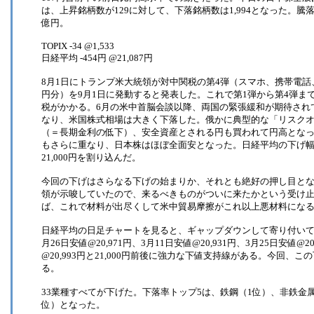
は、上昇銘柄数が129に対して、下落銘柄数は1,994となった。騰落レ
億円。
TOPIX -34 @1,533
日経平均 -454円 @21,087円
8月1日にトランプ米大統領が対中関税の第4弾（スマホ、携帯電話、
円分）を9月1日に発動すると発表した。これで第1弾から第4弾まで
税がかかる。6月の米中首脳会談以降、両国の緊張緩和が期待され
なり、米国株式相場は大きく下落した。俄かに典型的な「リスク
（＝長期金利の低下）、安全資産とされる円も買われて円高とな
もさらに重なり、日本株はほぼ全面安となった。日経平均の下げ幅
21,000円を割り込んだ。
今回の下げはさらなる下げの始まりか、それとも絶好の押し目とな
領が示唆していたので、来るべきものがついに来たかという受け
ば、これで材料が出尽くして米中貿易摩擦がこれ以上悪材料にな
日経平均の日足チャートを見ると、ギャップダウンして寄り付いて
月26日安値@20,971円、3月11日安値@20,931円、3月25日安値@20
@20,993円と21,000円前後に強力な下値支持線がある。今回
る。
33業種すべてが下げた。下落率トップ5は、鉄鋼（1位）、非鉄金属
位）となった。