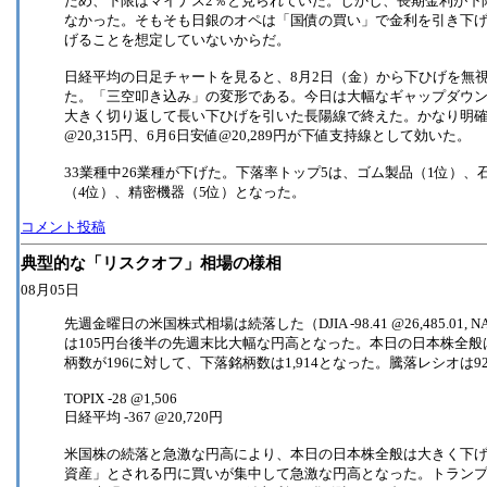
ため、下限はマイナス2％と見られていた。しかし、長期金利が下
なかった。そもそも日銀のオペは「国債の買い」で金利を引き下
げることを想定していないからだ。
日経平均の日足チャートを見ると、8月2日（金）から下ひげを無
た。「三空叩き込み」の変形である。今日は大幅なギャップダウ
大きく切り返して長い下ひげを引いた長陽線で終えた。かなり明確
@20,315円、6月6日安値@20,289円が下値支持線として効いた。
33業種中26業種が下げた。下落率トップ5は、ゴム製品（1位）、
（4位）、精密機器（5位）となった。
コメント投稿
典型的な「リスクオフ」相場の様相
08月05日
先週金曜日の米国株式相場は続落した（DJIA -98.41 @26,485.01, NA
は105円台後半の先週末比大幅な円高となった。本日の日本株全般
柄数が196に対して、下落銘柄数は1,914となった。騰落レシオは92
TOPIX -28 @1,506
日経平均 -367 @20,720円
米国株の続落と急激な円高により、本日の日本株全般は大きく下
資産」とされる円に買いが集中して急激な円高となった。トランプ