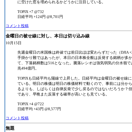
に空けた窓を埋められるかどうかに注目している。
TOPIX +7 @732
日経平均 +124円 @8,701円
コメント投稿
金曜日の被せ線に対し、本日は切り込み線
10月15日
先週金曜日の米国株は終値では前日比ほぼ変わらずだった（DJIA +2.46 @13,3
手掛かり難ではあったが、本日の日本株全般は反発する銘柄が多かっ
て、下落銘柄数は516となった。騰落レシオは強気弱気の分水嶺である
兆494億円。
TOPIXも日経平均も陽線で上昇した。日経平均は金曜日の被せ線
ている。明日の株価は明日の株価材料で動くので、事前には分か
るよりも、しばらくは自律反発で少し戻るのではないだろうか？
であり、早晩また反落する確率が高いとも見ている。
TOPIX +4 @722
日経平均 +43円 @8,577円
コメント投稿
無題