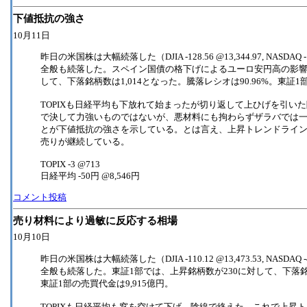
下値抵抗の強さ
10月11日
昨日の米国株は大幅続落した（DJIA -128.56 @13,344.97, NASDA
全般も続落した。スペイン国債の格下げによるユーロ安円高の影響も
して、下落銘柄数は1,014となった。騰落レシオは90.96%。東証1
TOPIXも日経平均も下放れて始まったが切り返して上ひげを引い
で決して力強いものではないが、悪材料にも拘わらずザラバでは
とが下値抵抗の強さを示している。とは言え、上昇トレンドライン
売りが継続している。
TOPIX -3 @713
日経平均 -50円 @8,546円
コメント投稿
売り材料により過敏に反応する相場
10月10日
昨日の米国株は大幅続落した（DJIA -110.12 @13,473.53, NASDA
全般も続落した。東証1部では、上昇銘柄数が230に対して、下落銘柄数
東証1部の売買代金は9,915億円。
TOPIXも日経平均も窓を空けて下げ、陰線で終えた。これで上昇