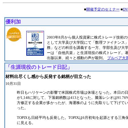
■
開催予定のセミナー
■
D
優利加
2003年8月から個人投資家に株式トレード技術の
として大学及び大学院にて「数理ファイナンス
務」などの科目を講義する一方、学部生及び大
ーは「自他共楽」と生涯現役の株式トレード。
出版以来、続々と感動の声が殺到。
ブルベア大賞
「生涯現役のトレード日記」
材料出尽くし感から反発する銘柄が目立った
10月31日
昨日もハリケーンの影響で米国株式市場は休場となった。本日の日
が1,148に対して、下落銘柄数は413となった。騰落レシオは91.76
方修正する企業が多かったが、海運株のように先取りして下げて
った。
TOPIXも日経平均も反発した。TOPIXは6月初旬を起源とする
に見える。