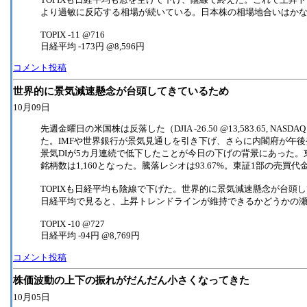
より過敏に反応する相場が続いている。日本株の相場地合いはか
TOPIX -11 @716
日経平均 -173円 @8,596円
コメント投稿
世界的に景気減速懸念が台頭してきているため
10月09日
先週金曜日の米国株は反落した（DJIA -26.50 @13,583.65, NASDA
た。IMFや世界銀行が景気見通しを引き下げ、さらに内閣府が午
景気DIが5カ月連続で低下したことが今日の下げの背景にあった。
銘柄数は1,160となった。騰落レシオは93.67%。東証1部の売買代金
TOPIXも日経平均も陰線で下げた。世界的に景気減速懸念が台頭
日経平均で見ると、上昇トレンドラインが維持できるかどうかの
TOPIX -10 @727
日経平均 -94円 @8,769円
コメント投稿
株価波動の上下の振れがだんだん小さくなってきた
10月05日