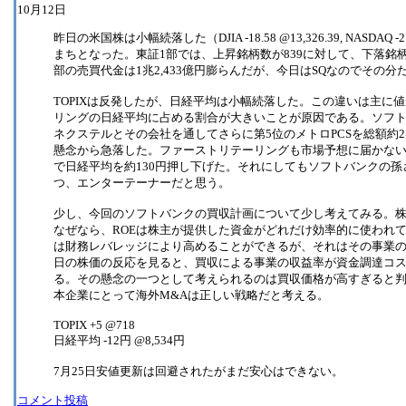
10月12日
昨日の米国株は小幅続落した（DJIA -18.58 @13,326.39, NASDAQ
まちとなった。東証1部では、上昇銘柄数が839に対して、下落銘柄数
部の売買代金は1兆2,433億円膨らんだが、今日はSQなのでその
TOPIXは反発したが、日経平均は小幅続落した。この違いは主に
リングの日経平均に占める割合が大きいことが原因である。ソフト
ネクステルとその会社を通してさらに第5位のメトロPCSを総額約
懸念から急落した。ファーストリテーリングも市場予想に届かない
で日経平均を約130円押し下げた。それにしてもソフトバンクの
つ、エンターテーナーだと思う。
少し、今回のソフトバンクの買収計画について少し考えてみる。株
なぜなら、ROEは株主が提供した資金がどれだけ効率的に使われて
は財務レバレッジにより高めることができるが、それはその事業
日の株価の反応を見ると、買収による事業の収益率が資金調達コ
る。その懸念の一つとして考えられるのは買収価格が高すぎると
本企業にとって海外M&Aは正しい戦略だと考える。
TOPIX +5 @718
日経平均 -12円 @8,534円
7月25日安値更新は回避されたがまだ安心はできない。
コメント投稿