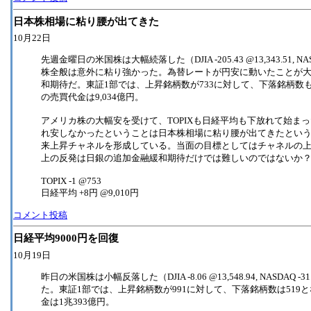
日本株相場に粘り腰が出てきた
10月22日
先週金曜日の米国株は大幅続落した（DJIA -205.43 @13,343.51, NA
株全般は意外に粘り強かった。為替レートが円安に動いたことが
和期待だ。東証1部では、上昇銘柄数が733に対して、下落銘柄数も7
の売買代金は9,034億円。
アメリカ株の大幅安を受けて、TOPIXも日経平均も下放れて始ま
れ安しなかったということは日本株相場に粘り腰が出てきたという
来上昇チャネルを形成している。当面の目標としてはチャネルの上限であ
上の反発は日銀の追加金融緩和期待だけでは難しいのではないか
TOPIX -1 @753
日経平均 +8円 @9,010円
コメント投稿
日経平均9000円を回復
10月19日
昨日の米国株は小幅反落した（DJIA -8.06 @13,548.94, NASDAQ 
た。東証1部では、上昇銘柄数が991に対して、下落銘柄数は519と
金は1兆393億円。