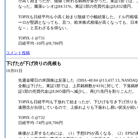
小高く始まったが、陰線で終わる銘柄が多かった。東証1部では、上昇
なった。騰落レシオは84.51%。東証1部の売買代金は8,832億円。
TOPIXも日経平均も小高く始まり陰線で小幅続落した。ドル円相
ーロが堅調となっても、且つ、欧米株式相場が高くなっても、日
な～」と言わざるを得ない。
TOPIX -1 @731
日経平均 -10円 @8,786円
コメント投稿
下げたが下げ渋りの兆候も
10月01日
先週金曜日の米国株は反落した（DJIA -48.84 @13,437.13, NASDA
全般は下げた。東証1部では、上昇銘柄数が419に対して、下落銘柄数は
証1部の売買代金は8,905億円へ減少し、再び1兆円を割りこんだ。
TOPIXも日経平均も下放れて始まったが、下ひげを引き下げ渋り
速懸念が台頭しているので、上振れよりも下振れし易い状況が続
TOPIX -5 @732
日経平均 -74円 @8,796円
株価が上昇するためには、（1）予想EPSが高くなる、（2）EPS