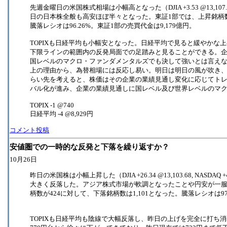
先週金曜日の米国株式相場は小幅高となった（DJIA +3.53 @13,107.21,
日の日本株全般も高安ほぼ半々となった。東証1部では、上昇銘柄数
騰落レシオは96.26%。東証1部の売買代金は9,179億円。
TOPIXも日経平均も小幅安となった。日経平均で見ると緩やかな
下限ラインの範囲内の反発局面での足踏みと見ることができる。
国レベルのマクロ・ファンダメンタルズでも決して強いとは言え
上の理由から、為替相場には反応し易い。明日は明日の風が吹き、
らい先を考えると、株価はその企業の業績見通し変化に応じてト
バル化が進み、企業の業績見通しに国レベル及び世界レベルのマ
TOPIX -1 @740
日経平均 -4 @8,929円
コメント投稿
安値圏での一時的な反発と下落を繰り返すか？
10月26日
昨日の米国株は小幅上昇した（DJIA +26.34 @13,103.68, NASDA
大きく反落した。アジア株式市場が軟調となったことや円安が一服
柄数が424に対して、下落銘柄数は1,101となった。騰落レシオは97
TOPIXも日経平均も陰線で大幅反落し、昨日の上げを完全に打ち消