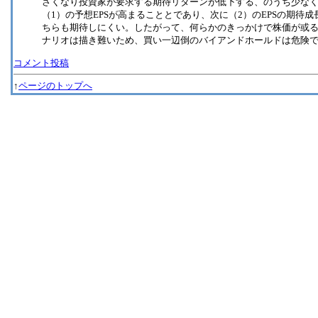
さくなり投資家が要求する期待リターンが低下する、のうち少な
（1）の予想EPSが高まることとであり、次に（2）のEPSの期
ちらも期待しにくい。したがって、何らかのきっかけで株価が或
ナリオは描き難いため、買い一辺倒のバイアンドホールドは危険
コメント投稿
↑
ページのトップへ