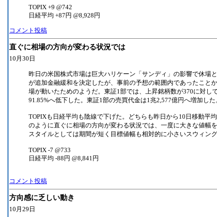
TOPIX +9 @742
日経平均 +87円 @8,928円
コメント投稿
直ぐに相場の方向が変わる状況では
10月30日
昨日の米国株式市場は巨大ハリケーン「サンディ」の影響で休場
が追加金融緩和を決定したが、事前の予想の範囲内であったこと
場が動いたためのようだ。東証1部では、上昇銘柄数が370に対して
91.85%へ低下した。東証1部の売買代金は1兆2,577億円へ増加した
TOPIXも日経平均も陰線で下げた。どちらも昨日から10日移動
のように直ぐに相場の方向が変わる状況では、一度に大きな値幅
スタイルとしては期間が短く目標値幅も相対的に小さいスウィン
TOPIX -7 @733
日経平均 -88円 @8,841円
コメント投稿
方向感に乏しい動き
10月29日