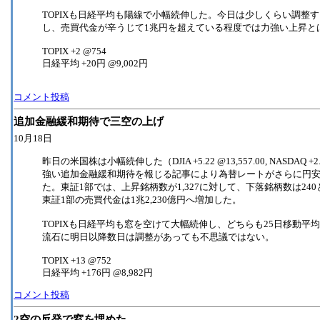
TOPIXも日経平均も陽線で小幅続伸した。今日は少しくらい調整
し、売買代金が辛うじて1兆円を超えている程度では力強い上昇と
TOPIX +2 @754
日経平均 +20円 @9,002円
コメント投稿
追加金融緩和期待で三空の上げ
10月18日
昨日の米国株は小幅続伸した（DJIA +5.22 @13,557.00, NASDAQ
強い追加金融緩和期待を報じる記事により為替レートがさらに円
た。東証1部では、上昇銘柄数が1,327に対して、下落銘柄数は240
東証1部の売買代金は1兆2,230億円へ増加した。
TOPIXも日経平均も窓を空けて大幅続伸し、どちらも25日移動
流石に明日以降数日は調整があっても不思議ではない。
TOPIX +13 @752
日経平均 +176円 @8,982円
コメント投稿
2空の反発で窓を埋めた