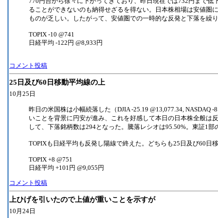
770円台から徐々に下がってきており、昨日現在では732円まで
ることができないのも納得せざるを得ない。日本株相場は安値圏
ものが乏しい。したがって、安値圏での一時的な反発と下落を繰
TOPIX -10 @741
日経平均 -122円 @8,933円
コメント投稿
25日及び60日移動平均線の上
10月25日
昨日の米国株は小幅続落した（DJIA -25.19 @13,077.34, NASDAQ
いことを背景に円安が進み、これを好感して本日の日本株全般は反発
して、下落銘柄数は294となった。騰落レシオは95.50%。東証1部の
TOPIXも日経平均も反発し陽線で終えた。どちらも25日及び60
TOPIX +8 @751
日経平均 +101円 @9,055円
コメント投稿
上ひげを引いたので上値が重いことを示すが
10月24日