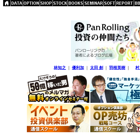
林知之
｜
優利加
｜
太田 創
｜
羽根英樹
｜
村