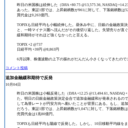
昨日の米国株は続伸した（DJIA +80.75 @13,575.36, NASDAQ +
あった。東証1部では、上昇銘柄数が961に対して、下落銘柄数は52
買代金は9,263億円。
TOPIXも日経平均も小幅続伸した。昼休み中に、日銀の金融政策
と、一時マイナス圏へ沈んだがその後切り返した。失望売りが直
緩和期待がそれほど強くなかったと言える。
TOPIX +2 @737
日経平均 +39円 @8,863円
6月以降、株価波動の上下の振れがだんだん小さくなってきたので
コメント投稿
追加金融緩和期待で反発
10月04日
昨日の米国株は小幅反発した（DJIA +12.25 @13,494.61, NASDAQ
た。明日の日銀金融政策決定会合で追加金融緩和が発表されるの
して為替レートが円安方向へ動いたことが背景にある。もし、追
だろう。東証1部では、上昇銘柄数が1,047に対して、下落銘柄数は4
売買代金は1兆80億円。
TOPIXも日経平均も陽線で反発した。しかし、10日移動平均線