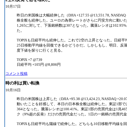
10月17日
昨日の米国株は大幅続伸した（DJIA +127.55 @13,551.78, NASDA
株全般も続伸した。ユーロの為替レートがさらに円安方向に動いた
1,265に対して、下落銘柄数は307となった。騰落レシオは102.9
た。
TOPIXも日経平均も続伸した。これで2空の上昇となった。日経平
25日移動平均線を回復できるかどうかだ。しかしもし、明日、反
度下値を探りに行くと見る。
TOPIX +7 @739
日経平均 +105円 @8,806円
コメント投稿
時の利は買い転換
10月16日
昨日の米国株は上昇した（DJIA +95.38 @13,424.23, NASDAQ +
動いたことを好感して、本日の日本株全般は続伸した。東証1部では
364となった。騰落レシオは100.41%。東証1部の売買代金は1兆4
ク（9%超の反発）だけの売買代金だった。1日の一銘柄の売買代
TOPIXも日経平均も陽線で続伸した。どちらも10日移動平均線を