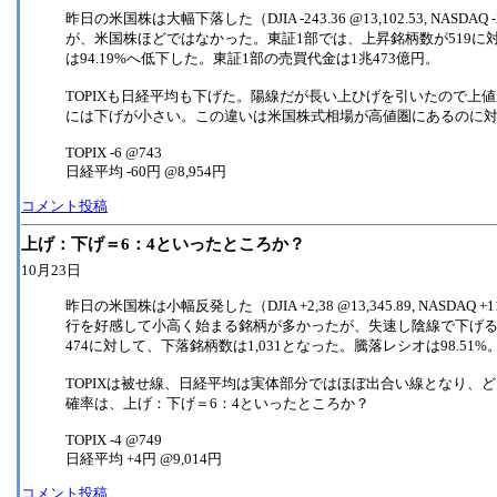
昨日の米国株は大幅下落した（DJIA -243.36 @13,102.53, NASDA
が、米国株ほどではなかった。東証1部では、上昇銘柄数が519に
は94.19%へ低下した。東証1部の売買代金は1兆473億円。
TOPIXも日経平均も下げた。陽線だが長い上ひげを引いたので上
には下げが小さい。この違いは米国株式相場が高値圏にあるのに
TOPIX -6 @743
日経平均 -60円 @8,954円
コメント投稿
上げ：下げ＝6：4といったところか？
10月23日
昨日の米国株は小幅反発した（DJIA +2,38 @13,345.89, NASDAQ
行を好感して小高く始まる銘柄が多かったが、失速し陰線で下げる
474に対して、下落銘柄数は1,031となった。騰落レシオは98.51%
TOPIXは被せ線、日経平均は実体部分ではほぼ出合い線となり、
確率は、上げ：下げ＝6：4といったところか？
TOPIX -4 @749
日経平均 +4円 @9,014円
コメント投稿