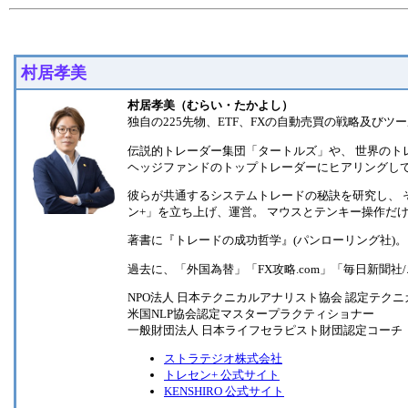
村居孝美
村居孝美（むらい・たかよし）
独自の225先物、ETF、FXの自動売買の戦略及び
伝説的トレーダー集団「タートルズ」や、 世界のトレ
ヘッジファンドのトップトレーダーにヒアリングし
彼らが共通するシステムトレードの秘訣を研究し、 そ
ン+」を立ち上げ、運営。 マウスとテンキー操作だ
著書に『トレードの成功哲学』(パンローリング社)。 
過去に、「外国為替」「FX攻略.com」「毎日新聞
NPO法人 日本テクニカルアナリスト協会 認定テクニカ
米国NLP協会認定マスタープラクティショナー
一般財団法人 日本ライフセラピスト財団認定コーチ
ストラテジオ株式会社
トレセン+ 公式サイト
KENSHIRO 公式サイト