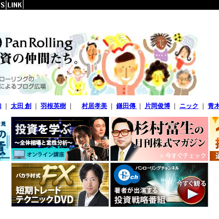
加
｜
太田 創
｜
羽根英樹
｜
村居孝美
｜
鎌田傳
｜
片岡俊博
｜
ニック
｜
青