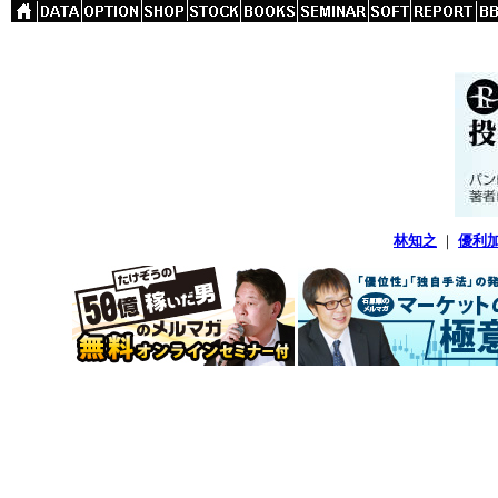
林知之
｜
優利