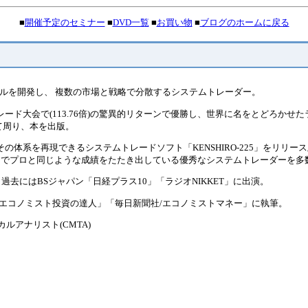
■
開催予定のセミナー
■
DVD一覧
■
お買い物
■
ブログのホームに戻る
ツールを開発し、 複数の市場と戦略で分散するシステムトレーダー。
ード大会で(113.76倍)の驚異的リターンで優勝し、世界に名をとどろかせ
て周り、本を出版。
の体系を再現できるシステムトレードソフト「KENSHIRO-225」をリリー
けでプロと同じような成績をたたき出している優秀なシステムトレーダーを多
過去にはBSジャパン「日経プラス10」「ラジオNIKKET」に出演。
社/エコノミスト投資の達人」「毎日新聞社/エコノミストマネー」に執筆。
ルアナリスト(CMTA)