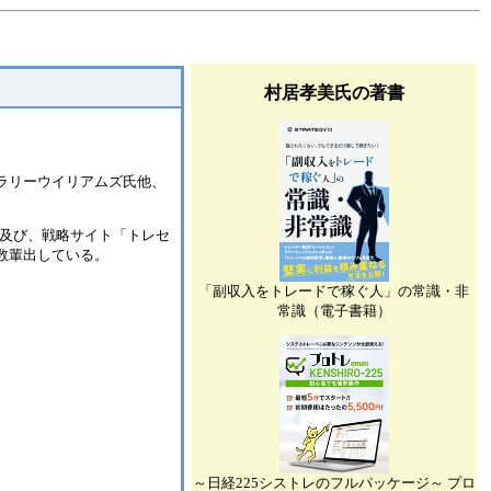
村居孝美氏の著書
たラリーウイリアムズ氏他、
ス及び、戦略サイト「トレセ
数輩出している。
「副収入をトレードで稼ぐ人」の常識・非
常識（電子書籍）
～日経225シストレのフルパッケージ～ プロ