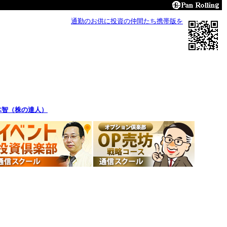
通勤のお供に投資の仲間たち携帯版を
木智（株の達人）