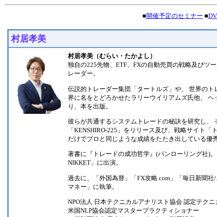
■
開催予定のセミナー
■
D
村居孝美
村居孝美（むらい・たかよし）
独自の225先物、ETF、FXの自動売買の戦略及び
レーダー。
伝説的トレーダー集団「タートルズ」や、 世界のトレー
界に名をとどろかせたラリーウイリアムズ氏他、 ヘ
り、本を出版。
彼らが共通するシステムトレードの秘訣を研究し、 
「KENSHIRO-225」をリリース及び、戦略サイ
だけでプロと同じような成績をたたき出している優
著書に『トレードの成功哲学』(パンローリング社)。
NIKKET」に出演。
過去に、「外国為替」「FX攻略.com」「毎日新聞
マネー」に執筆。
NPO法人 日本テクニカルアナリスト協会 認定テクニカ
米国NLP協会認定マスタープラクティショナー