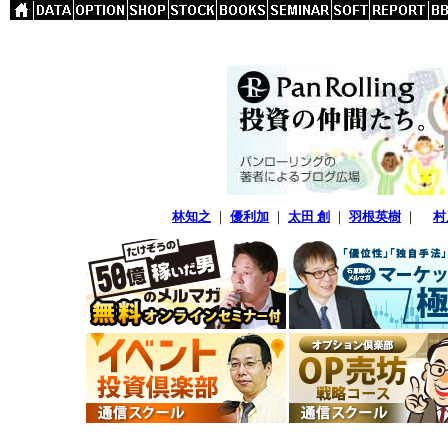
林知之
｜
優利加
｜
太田 創
｜
羽根英樹
｜
村