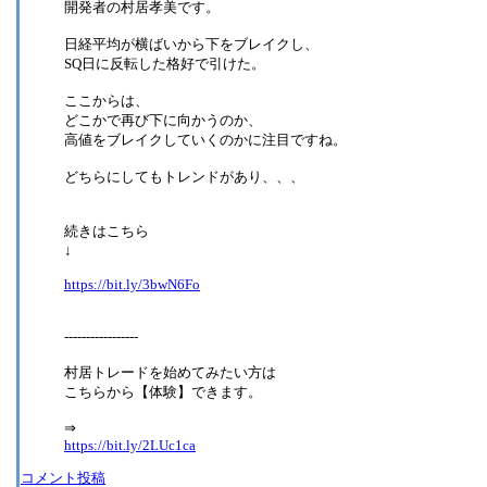
開発者の村居孝美です。
日経平均が横ばいから下をブレイクし、
SQ日に反転した格好で引けた。
ここからは、
どこかで再び下に向かうのか、
高値をブレイクしていくのかに注目ですね。
どちらにしてもトレンドがあり、、、
続きはこちら
↓
https://bit.ly/3bwN6Fo
-----------------
村居トレードを始めてみたい方は
こちらから【体験】できます。
⇒
https://bit.ly/2LUc1ca
コメント投稿