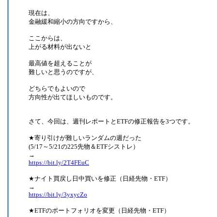
現在は、
金融緩和縮小の方向ですから、
ここからは、
上がる材料が出ないと
最高値を超えることが
難しいと思うのですが、
どちらでもよいので
方向性が出てほしいものです。
さて、今回は、週刊レポートとETFの修正報告を3つです。
★寄り引けが難しいランダムの週だった
(5/17～5/21の225先物＆ETFシストレ）
→
https://bit.ly/2T4FEuC
★ナイト買戻し日中買いを修正（日経先物・ETF）
→
https://bit.ly/3yxycZo
★ETFのポートフォリオを変更（日経先物・ETF）