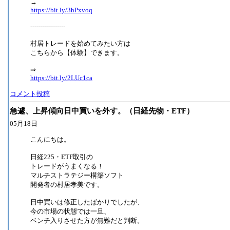
→
https://bit.ly/3hPxvoq
-----------------
村居トレードを始めてみたい方は
こちらから【体験】できます。
⇒
https://bit.ly/2LUc1ca
コメント投稿
急遽、上昇傾向日中買いを外す。（日経先物・ETF）
05月18日
こんにちは。
日経225・ETF取引の
トレードがうまくなる！
マルチストラテジー構築ソフト
開発者の村居孝美です。
日中買いは修正したばかりでしたが、
今の市場の状態では一旦、
ベンチ入りさせた方が無難だと判断。