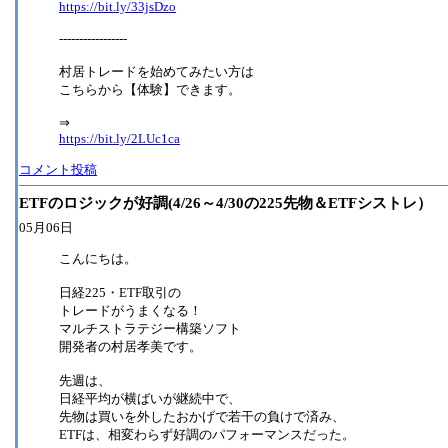
https://bit.ly/33jsDzo
-----------------
村居トレードを始めてみたい方は
こちらから【体験】できます。
⇒
https://bit.ly/2LUc1ca
コメント投稿
ETFのロジックが好調(4/26～4/30の225先物＆ETFシストレ）
05月06日
こんにちは。
日経225・ETF取引の
トレードがうまくなる！
マルチストラテジー構築ソフト
開発者の村居孝美です。
先週は、
日経平均が横ばいが継続中で、
先物は買いを外したおかげで若干の負けで済み、
ETFは、相変わらず好調のパフォーマンスだった。