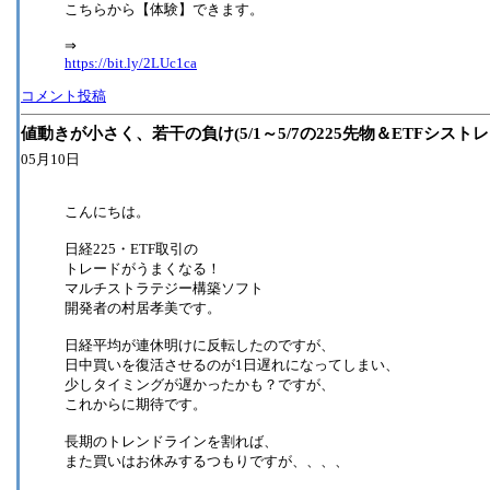
こちらから【体験】できます。
⇒
https://bit.ly/2LUc1ca
コメント投稿
値動きが小さく、若干の負け(5/1～5/7の225先物＆ETFシスト
05月10日
こんにちは。
日経225・ETF取引の
トレードがうまくなる！
マルチストラテジー構築ソフト
開発者の村居孝美です。
日経平均が連休明けに反転したのですが、
日中買いを復活させるのが1日遅れになってしまい、
少しタイミングが遅かったかも？ですが、
これからに期待です。
長期のトレンドラインを割れば、
また買いはお休みするつもりですが、、、、