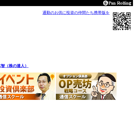
通勤のお供に投資の仲間たち携帯版を
木智（株の達人）