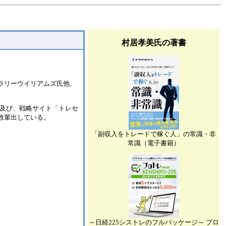
村居孝美氏の著書
たラリーウイリアムズ氏他、
ス及び、戦略サイト「トレセ
数輩出している。
「副収入をトレードで稼ぐ人」の常識・非
常識（電子書籍）
～日経225シストレのフルパッケージ～ プロ