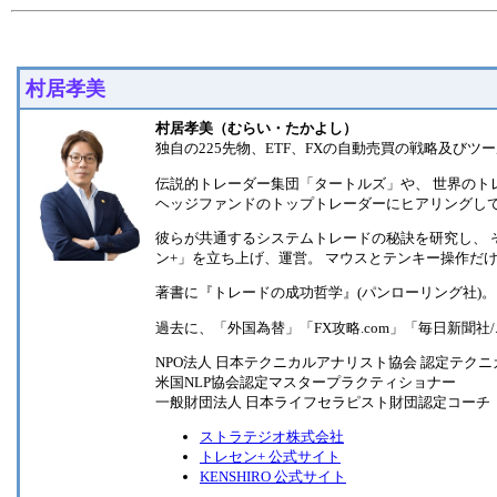
村居孝美
村居孝美（むらい・たかよし）
独自の225先物、ETF、FXの自動売買の戦略及び
伝説的トレーダー集団「タートルズ」や、 世界のトレ
ヘッジファンドのトップトレーダーにヒアリングし
彼らが共通するシステムトレードの秘訣を研究し、 そ
ン+」を立ち上げ、運営。 マウスとテンキー操作だ
著書に『トレードの成功哲学』(パンローリング社)。 
過去に、「外国為替」「FX攻略.com」「毎日新聞
NPO法人 日本テクニカルアナリスト協会 認定テクニカ
米国NLP協会認定マスタープラクティショナー
一般財団法人 日本ライフセラピスト財団認定コーチ
ストラテジオ株式会社
トレセン+ 公式サイト
KENSHIRO 公式サイト