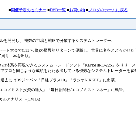
■
開催予定のセミナー
■
DVD一覧
■
お買い物
■
ブログのホームに戻る
ツールを開発し、 複数の市場と戦略で分散するシステムトレーダー。
ード大会で(113.76倍)の驚異的リターンで優勝し、世界に名をとどろかせ
て周り、本を出版。
の体系を再現できるシステムトレードソフト「KENSHIRO-225」をリリー
けでプロと同じような成績をたたき出している優秀なシステムトレーダーを多
過去にはBSジャパン「日経プラス10」「ラジオNIKKET」に出演。
社/エコノミスト投資の達人」「毎日新聞社/エコノミストマネー」に執筆。
ルアナリスト(CMTA)