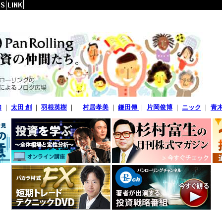
加
｜
太田 創
｜
羽根英樹
｜
村居孝美
｜
鎌田傳
｜
片岡俊博
｜
ニック
｜
青