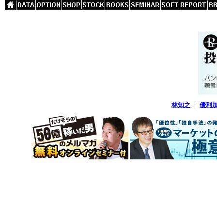
林知之
｜
優利