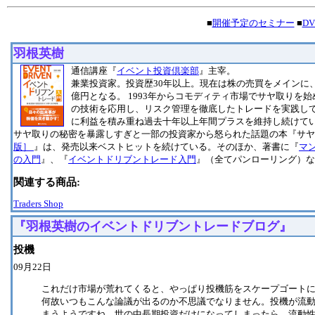
■
開催予定のセミナー
■
D
羽根英樹
通信講座『
イベント投資倶楽部
』主宰。
兼業投資家。投資歴30年以上。現在は株の売買をメインに
億円となる。 1993年からコモディティ市場でサヤ取りを
の技術を応用し、リスク管理を徹底したトレードを実践し
に利益を積み重ね過去十年以上年間プラスを維持し続けて
サヤ取りの秘密を暴露しすぎと一部の投資家から怒られた話題の本『サヤ
版］
』は、発売以来ベストヒットを続けている。そのほか、著書に『
マ
の入門
』、『
イベントドリブントレード入門
』（全てパンローリング）な
関連する商品:
Traders Shop
『羽根英樹のイベントドリブントレードブログ』
投機
09月22日
これだけ市場が荒れてくると、やっぱり投機筋をスケープゴート
何故いつもこんな論議が出るのか不思議でなりません。投機が流
まうようですね。世の中長期投資だけになってしまったら、流動