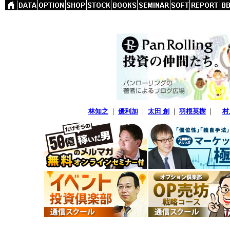
林知之
｜
優利加
｜
太田 創
｜
羽根英樹
｜
村