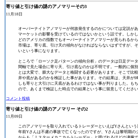
寄り値と引け値の謎のアノマリーその3
11月18日
オーバーナイトアノマリーが何故発生するのかについては定説が
マーケットの影響を受けているのではないかという話です。しかしこ
どのアメリカの指数でもオーバーナイトアノマリーが見られるか
市場は、寄り底、引け天の傾向がなければならないはずですが、
いという事になります。
ところで「ローソク足パターンの傾向分析」のデータは日足デー
間軸で見た場合に寄り天、引け底なのかは不明です。一般的に個
とは大変で、膨大なデータと格闘する必要があります。そこで比
井や底があるのかを検証した事があります。その結果は、天井が9
しも寄りと大引けに天底があるわけではない事が判りました。も
ので、あくまで検証した時点での結果という事に留意してくださ
コメント投稿
寄り値と引け値の謎のアノマリー その2
11月09日
このアノマリーを取り入れているトレーダーといえばYさんという
年前Yさんは不慮の事故で亡くなったのですが、Yさんは黎明期の
からも「ミスターメカニカルトレーダー」と呼ばれるほどの凄腕