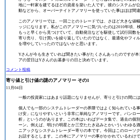
地に一軒家を建てるほどの資産を築いた人です。彼のシステムが
動などから、オーバーナイトアノマリーを使っていた事はほぼ間
このアノマリーでは、一回ごとのトレードでは、さほど大きな値
ッジになります。私がこのアノマリーに気づいたのは2010年頃、
もっと早くから見つけていて、自動発注などを駆使して試行回数
寄り売り、引け買いを繰り返していたのではなく、最適化やフィ
を増やしていったのではないかと思います。
Yさんが今も生きていれば聞きたい事がたくさんあったのですが本
アの翌日はYさんのお墓参りの日と決めています。
コメント投稿
寄り値と引け値の謎のアノマリー その1
11月04日
一般の投資家にはあまり話題になりませんが、寄りと引けの間に
個人でも一部のシステムトレーダーの界隈ではよく知られている
け安」になりやすいという非常に単純なアノマリーです。パンロ
析」というのがあります。この本はいわばデータ集で、過去の個
ーン。例えば、明けの明星とか三空たたき込みとかいういわゆる
ニアックなシステムトレーダー寄りの本です。今回はこのローソ
お話するとします。この本にアノマリーの事がかかれているわけ