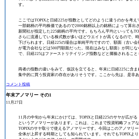
す。
ここではTOPIXと日経225が指数としてどのように違うのかを考え
一部銘柄の平均株価であるので2000銘柄以上の銘柄によって算出
新聞社が指定した225銘柄の平均です。もちろん平均といってもT
さらに流通している株式数が多いほどウエイトが高くなるので、
下げられます。日経225の場合は単純平均ですので、額面（古い会
が電力会社などは500円額面だった。現在はみなし額面）が同じ
で、日経225はファーストリテイリング指数などと揶揄されること
両者の指数の違いをみて、仮説を立てると、年末に日経225に含
集中的に買う投資家の存在がありそうです。ここから先は、是非
コメント投稿
年末アノマリー その1
11月27日
11月の中旬から年末にかけては、TOPIXと日経225のサヤが広がる
というアノマリーがあります。これは、これまで投資戦略フェアな
TOPIXのサヤ取りで使えるアノマリーです。今回はこのアノマリ
全体が上昇する時期としても知られています。それでもTOPIXよ