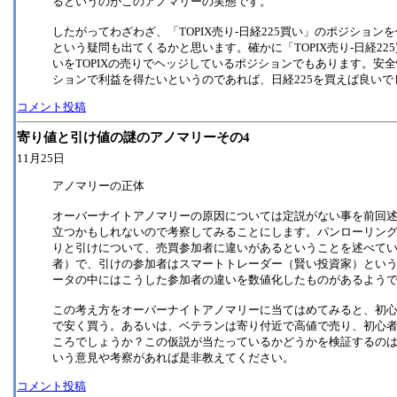
るというのがこのアノマリーの実態です。
したがってわざわざ、「TOPIX売り-日経225買い」のポジション
という疑問も出てくるかと思います。確かに「TOPIX売り-日経22
いをTOPIXの売りでヘッジしているポジションでもあります。安
ションで利益を得たいというのであれば、日経225を買えば良いで
コメント投稿
寄り値と引け値の謎のアノマリーその4
11月25日
アノマリーの正体
オーバーナイトアノマリーの原因については定説がない事を前回
立つかもしれないので考察してみることにします。パンローリン
りと引けについて、売買参加者に違いがあるということを述べて
者）で、引けの参加者はスマートトレーダー（賢い投資家）とい
ータの中にはこうした参加者の違いを数値化したものがあるよう
この考え方をオーバーナイトアノマリーに当てはめてみると、初
で安く買う。あるいは、ベテランは寄り付近で高値で売り、初心
ころでしょうか？この仮説が当たっているかどうかを検証するの
いう意見や考察があれば是非教えてください。
コメント投稿