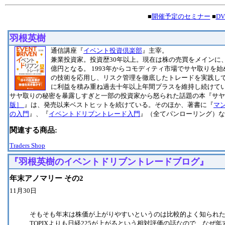
■
開催予定のセミナー
■
D
羽根英樹
通信講座『
イベント投資倶楽部
』主宰。
兼業投資家。投資歴30年以上。現在は株の売買をメインに
億円となる。 1993年からコモディティ市場でサヤ取りを
の技術を応用し、リスク管理を徹底したトレードを実践し
に利益を積み重ね過去十年以上年間プラスを維持し続けて
サヤ取りの秘密を暴露しすぎと一部の投資家から怒られた話題の本『サヤ
版］
』は、発売以来ベストヒットを続けている。そのほか、著書に『
マ
の入門
』、『
イベントドリブントレード入門
』（全てパンローリング）な
関連する商品:
Traders Shop
『羽根英樹のイベントドリブントレードブログ』
年末アノマリー その2
11月30日
そもそも年末は株価が上がりやすいというのは比較的よく知られ
TOPIXよりも日経225が上がるという相対評価の話なので、な