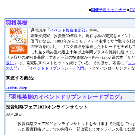
■
開催予定のセミナー
■
D
羽根英樹
通信講座『
イベント投資倶楽部
』主宰。
兼業投資家。投資歴30年以上。現在は株の売買をメインに
億円となる。 1993年からコモディティ市場でサヤ取りを
の技術を応用し、リスク管理を徹底したトレードを実践し
に利益を積み重ね過去十年以上年間プラスを維持し続けて
サヤ取りの秘密を暴露しすぎと一部の投資家から怒られた話題の本『サヤ
版］
』は、発売以来ベストヒットを続けている。そのほか、著書に『
マ
の入門
』、『
イベントドリブントレード入門
』（全てパンローリング）な
関連する商品:
Traders Shop
『羽根英樹のイベントドリブントレードブログ』
投資戦略フェア2020オンラインサミット
03月29日
投資戦略フェア2020オンラインサミットを今月末まで公開してい
った投資戦略フェアでの内容を一部改変してオンラインの形で公