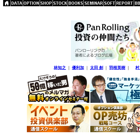
林知之
｜
優利加
｜
太田 創
｜
羽根英樹
｜
村