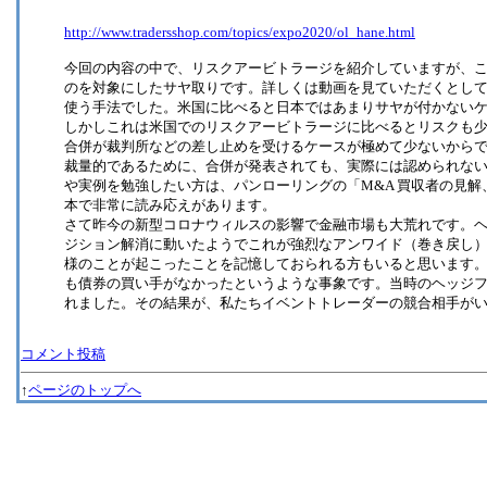
http://www.tradersshop.com/topics/expo2020/ol_hane.html
今回の内容の中で、リスクアービトラージを紹介していますが、
のを対象にしたサヤ取りです。詳しくは動画を見ていただくとし
使う手法でした。米国に比べると日本ではあまりサヤが付かない
しかしこれは米国でのリスクアービトラージに比べるとリスクも
合併が裁判所などの差し止めを受けるケースが極めて少ないから
裁量的であるために、合併が発表されても、実際には認められな
や実例を勉強したい方は、パンローリングの「M&A 買収者の見
本で非常に読み応えがあります。
さて昨今の新型コロナウィルスの影響で金融市場も大荒れです。
ジション解消に動いたようでこれが強烈なアンワイド（巻き戻し
様のことが起こったことを記憶しておられる方もいると思います
も債券の買い手がなかったというような事象です。当時のヘッジ
れました。その結果が、私たちイベントトレーダーの競合相手が
コメント投稿
↑
ページのトップへ