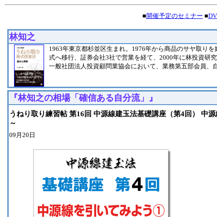
■
開催予定のセミナー
■
D
林知之
1963年東京都杉並区生まれ。1976年から商品のサヤ取り
式へ移行、証券会社3社で営業を経て、2000年に林投資研
一般社団法人投資顧問業協会において、業務第五部会員、
『林知之の相場「確信ある自分流」』
うねり取り練習帖 第16回 中源線建玉法基礎講座（第4回） 中
～
09月20日