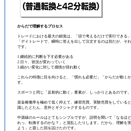
からだで理解するプロセス
トレードにおける最大の錯覚は、「頭で考えるだけで実行できる
「デイトレードで、瞬時に答えを出して注文するのは別だが、そ
です。
1.継続的に判断を下す必要がある
2.日々、状況が変わっていく
3.細かい変化に対して感情が揺れ動く
これらの特徴に目を向けると、「慣れも必要だ」「からだが動く
す。
スポーツと同じ「反射的に動く」要素が、しっかりとあるのです
資金稼働率を極めて低く抑えて、練習売買、実験売買をしている
識したとたん、意外とギクシャクするものです。
中源線のルールはとてもシンプルですが、説明を聞いて「なるほ
れっ、転換するのかな？」と混乱したりします。だから、理解を
よう」と題した回を設けたのです。