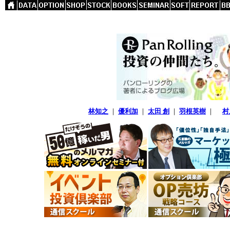
林知之
｜
優利加
｜
太田 創
｜
羽根英樹
｜
村