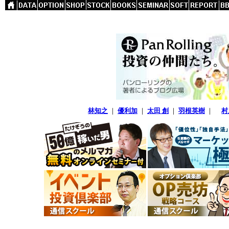
林知之
｜
優利加
｜
太田 創
｜
羽根英樹
｜
村