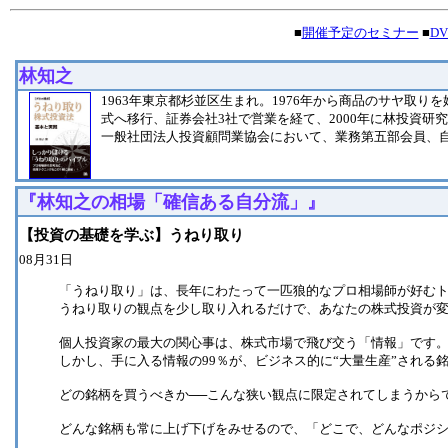
■
開催予定のセミナー
■
D
林知之
1963年東京都杉並区生まれ。1976年から商品のサヤ取り
式へ移行、証券会社3社で営業を経て、2000年に林投資研
一般社団法人投資顧問業協会において、業務第五部会員、
『林知之の相場「確信ある自分流」』
【投資の基礎を学ぶ】うねり取り
08月31日
「うねり取り」は、長年にわたって一匹狼的なプロ相場師が好む
うねり取りの観点を少し取り入れるだけで、あなたの株式投資が
個人投資家の最大の関心事は、株式市場で飛び交う「情報」です
しかし、手に入る情報の99％が、ビジネス的に“大量生産”される
どの銘柄を買うべきか──こんな狭い観点に限定されてしまうから
どんな銘柄も常に上げ下げをみせるので、「どこで、どんなポジ