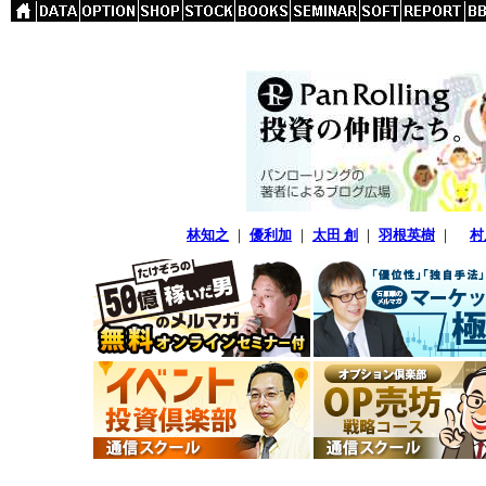
林知之
｜
優利加
｜
太田 創
｜
羽根英樹
｜
村