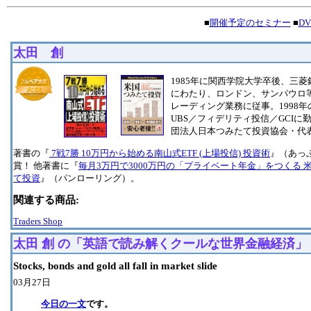
■
開催予定のセミナー
■
D
太田 創
1985年に関西学院大学卒後、三菱
にわたり、ロンドン、サンパウロ
レーディング業務に従事。1998
UBS／フィデリティ投信／GCI
団法人日本つみたて投資協会・代
著書の『
7戦7勝 10万円から始める南山式ETF (上場投信) 投資術
』（あっ
賞！ 他著書に『
毎月3万円で3000万円の「プライベート年金」をつくる 
て投資
』（パンローリング）。
関連する商品:
Traders Shop
太田 創 の「英語で読み解くクールな世界金融経済」
Stocks, bonds and gold all fall in market slide
03月27日
今日の一文
です。